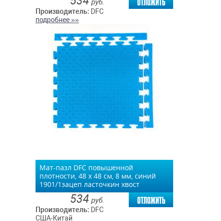
534
отложить
руб.
Производитель:
DFC
подробнее »»
Мат-пазл DFC повышенной
плотности, 48 х 48 см, 8 мм, синий
1901/1зацеп ласточкин хвост
534
отложить
руб.
Производитель:
DFC
США-Китай