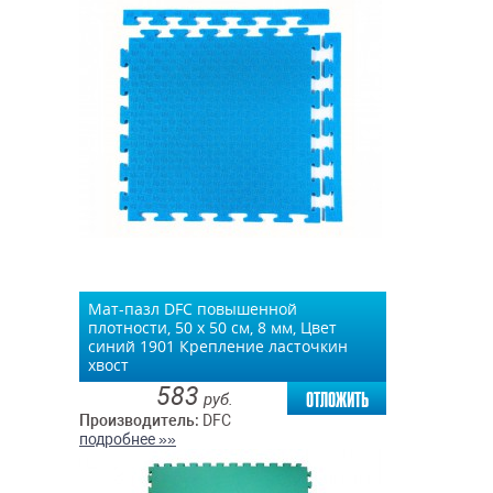
Мат-пазл DFC повышенной
плотности, 50 х 50 см, 8 мм, Цвет
синий 1901 Крепление ласточкин
хвост
583
отложить
руб.
Производитель:
DFC
подробнее »»