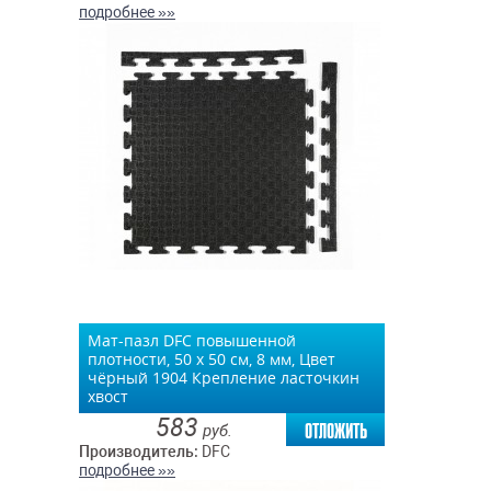
подробнее »»
Мат-пазл DFC повышенной
плотности, 50 х 50 см, 8 мм, Цвет
чёрный 1904 Крепление ласточкин
хвост
583
отложить
руб.
Производитель:
DFC
подробнее »»