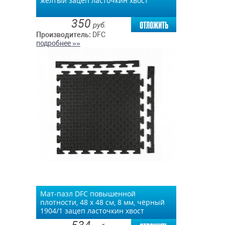
желтый зацеп ласточкин хвост
350
отложить
руб.
Производитель:
DFC
подробнее »»
Мат-пазл DFC повышенной
плотности, 48 х 48 см, 8 мм, чёрный
1904/1 зацеп ласточкин хвост