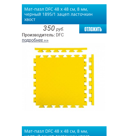
Мат-пазл DFC 48 х 48 см, 8 мм,
черный 1895/1 зацеп ласточкин
хвост
350
отложить
руб.
Производитель:
DFC
подробнее »»
Мат-пазл DFC 48 х 48 см, 8 мм,