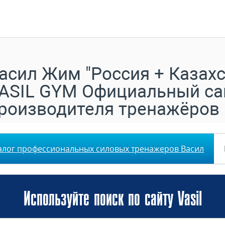
асил Жим "Россия + Казахс
ASIL GYM Официальный са
роизводителя тренажёров
алог профессиональных силовых тренажеров Васил
Используйте поиск по сайту Vasil