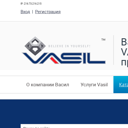
IP: 216.73.216.215
Вход
|
Регистрация
В
V
п
Кат
О компании Васил
Услуги Vasil