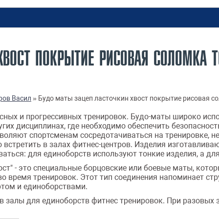
ХВОСТ ПОКРЫТИЕ РИСОВАЯ СОЛОМКА 
ров Васил
»
Будо маты зацеп ласточкин хвост покрытие рисовая с
асных и прогрессивных тренировок. Будо-маты широко испо
ругих дисциплинах, где необходимо обеспечить безопаснос
воляют спортсменам сосредотачиваться на тренировке, не
 встретить в залах фитнес-центров. Изделия изготавливаю
ться: для единоборств используют тонкие изделия, а для
вост" - это специальные борцовские или боевые маты, кот
во время тренировок. Этот тип соединения напоминает стр
ртом и единоборствами.
в залы для единоборств фитнес тренировок. При разовых 