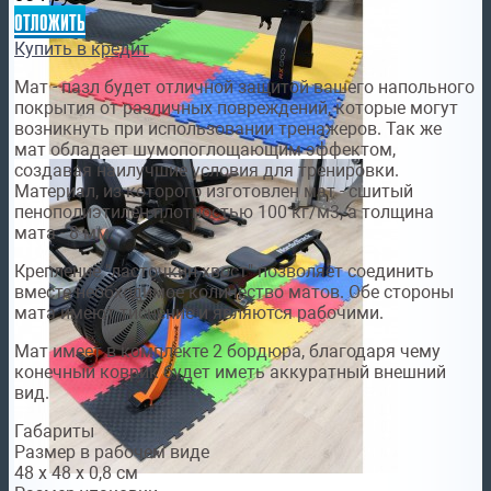
отложить
Купить в кредит
Мат - пазл будет отличной защитой вашего напольного
покрытия от различных повреждений, которые могут
возникнуть при использовании тренажеров. Так же
мат обладает шумопоглощающим эффектом,
создавая наилучшие условия для тренировки.
Материал, из которого изготовлен мат - сшитый
пенополиэтилен плотностью 100 кг/м3, а толщина
мата - 8 мм.
Крепление "ласточкин хвост" позволяет соединить
вместе необходимое количество матов. Обе стороны
мата имеют тиснение и являются рабочими.
Мат имеет в комплекте 2 бордюра, благодаря чему
конечный коврик будет иметь аккуратный внешний
вид.
Габариты
Размер в рабочем виде
48 х 48 х 0,8 см