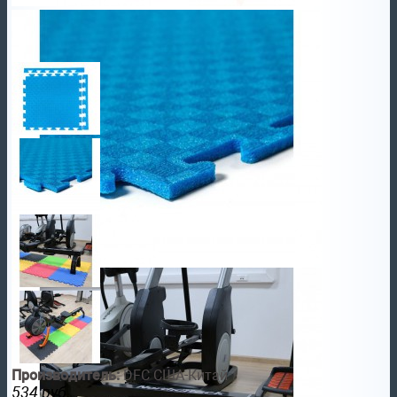
Производитель:
DFC США-Китай
534
руб.