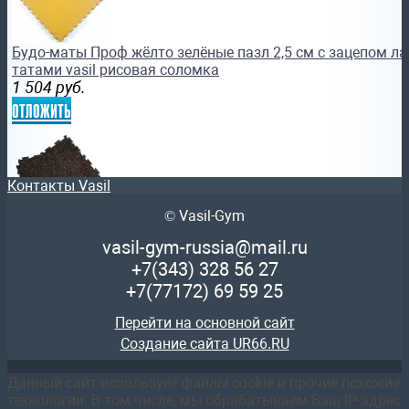
Будо-маты Проф жёлто зелёные пазл 2,5 см с зацепом ла
татами vasil рисовая соломка
1 504
руб.
отложить
Контакты Vasil
© Vasil-Gym
Напольное покрытие Body Solid Боди Солид RFPM4B спо
vasil-gym-russia@mail.ru
спортзал eka-sport swat подарок спорт кумите спортдост
+7(343)
328 56 27
1 698
руб.
+7(77172)
69 59 25
отложить
Перейти на основной сайт
Создание сайта UR66.RU
Данный сайт использует файлы cookie и прочие похожие
технологии. В том числе, мы обрабатываем Ваш IP-адрес