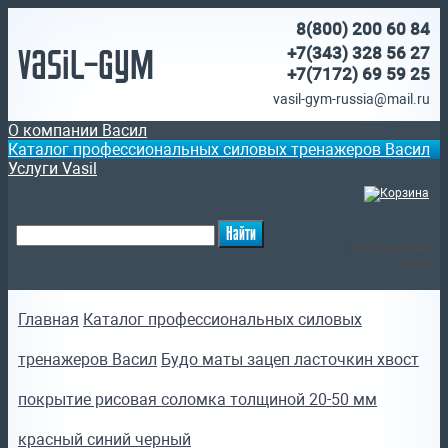
8(800)
200 60 84
Vasil-Gym
+7(343) 328 56 27
+7(7172)
69 59 25
vasil-gym-russia@mail.ru
О компании Васил
Каталог профессиональных силовых тренажеров Васил
Услуги Vasil
(
)
Ваша корзина
пуста
Главная
Каталог профессиональных силовых
тренажеров Васил
Будо маты зацеп ласточкин хвост
покрытие рисовая соломка толщиной 20-50 мм
красный синий черный