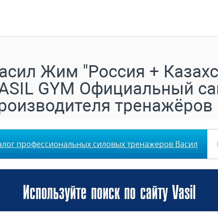
асил Жим "Россия + Казахс
ASIL GYM Официальный са
роизводителя тренажёров
алог профессиональных силовых тренажеров Васил
Используйте поиск по сайту Vasil