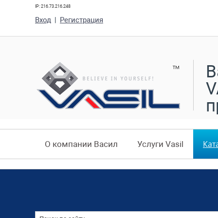
IP: 216.73.216.248
Вход
|
Регистрация
В
V
п
Кат
О компании Васил
Услуги Vasil