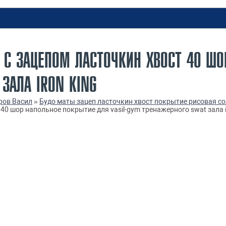
 С ЗАЦЕПОМ ЛАСТОЧКИН ХВОСТ 40 ШО
 ЗАЛА IRON KING
ров Васил
»
Будо маты зацеп ласточкин хвост покрытие рисовая с
40 шор напольное покрытие для vasil-gym тренажерного swat зала i