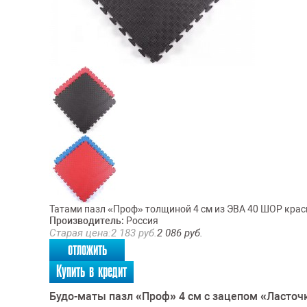
Татами пазл «Проф» толщиной 4 см из ЭВА 40 ШОР кра
Производитель:
Россия
Старая цена:
2 183
руб.
2 086
руб.
отложить
Купить в кредит
Будо-маты пазл «Проф» 4 см с зацепом «Ласточ