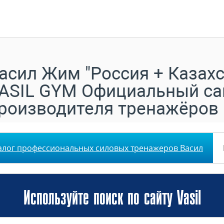
асил Жим "Россия + Казахс
ASIL GYM Официальный са
роизводителя тренажёров
алог профессиональных силовых тренажеров Васил
Используйте поиск по сайту Vasil