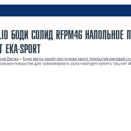
LID БОДИ СОЛИД RFPM4G НАПОЛЬНОЕ 
Т EKA-SPORT
ров Васил
»
Будо маты зацеп ласточкин хвост покрытие рисовая с
льное покрытие для тренажерного зала vasil-gym купить трц кит ek