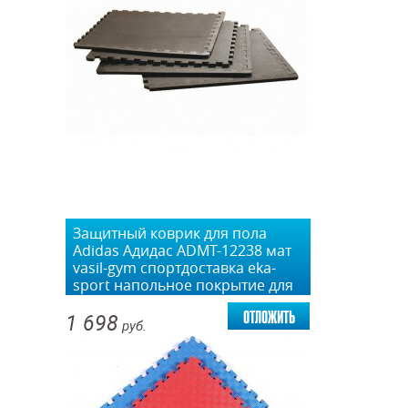
Защитный коврик для пола
Adidas Адидас ADMT-12238 мат
vasil-gym спортдоставка eka-
sport напольное покрытие для
тренажерного зала
отложить
1 698
руб.