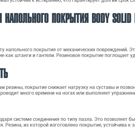
ал устойчив к истиранию, что гарантирует долгий срок 
 НАПОЛЬНОГО ПОКРЫТИЯ BODY SOLID
у напольного покрытия от механических повреждений. Это
е как штанги и гантели. Резиновое покрытие поглощает у
ТЬ
 резины, покрытие снижает нагрузку на суставы и позвон
проводит много времени на ногах или выполняет упражнен
даря системе соединения по типу пазла. Это позволяет бы
Резина, из которой изготовлено покрытие, устойчива к за