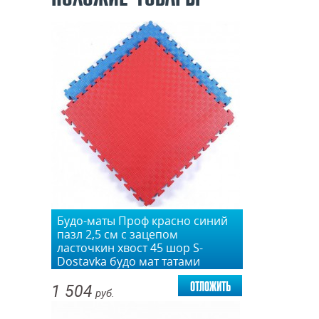
Будо-маты Проф красно синий
пазл 2,5 см с зацепом
ласточкин хвост 45 шор S-
Dostavka будо мат татами
рисовая соломка татами vasil
отложить
1 504
руб.