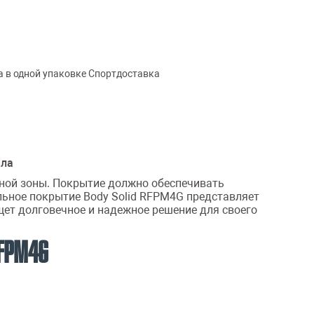
а в одной упаковке Спортдоставка
ала
вной зоны. Покрытие должно обеспечивать
льное покрытие Body Solid RFPM4G представляет
ищет долговечное и надежное решение для своего
FPM4G