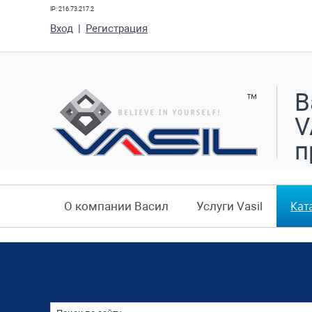
IP: 216.73.217.2
Вход
|
Регистрация
В
V
п
Кат
О компании Васил
Услуги Vasil