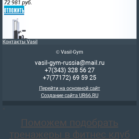
72 981
руб.
отложить
Контакты Vasil
© Vasil-Gym
AR051 Торс машина
82 361
руб.
vasil-gym-russia@mail.ru
отложить
+7(343)
328 56 27
+7(77172)
69 59 25
Перейти на основной сайт
Создание сайта UR66.RU
×
AR039 Разгибание ног
83 505
руб.
Поможем подобрать
отложить
тренажеры в фитнес клуб