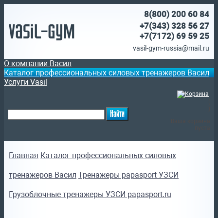
8(800)
200 60 84
Vasil-Gym
+7(343) 328 56 27
+7(7172)
69 59 25
vasil-gym-russia@mail.ru
О компании Васил
Каталог профессиональных силовых тренажеров Васил
Услуги Vasil
(
)
Ваша корзина
пуста
Главная
Каталог профессиональных силовых
тренажеров Васил
Тренажеры papasport УЗСИ
Грузоблочные тренажеры УЗСИ papasport.ru