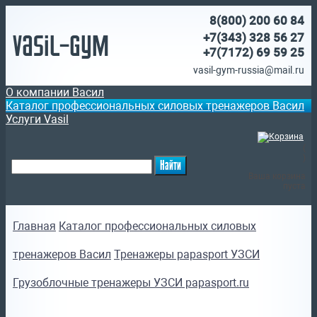
8(800)
200 60 84
Vasil-Gym
+7(343) 328 56 27
+7(7172)
69 59 25
vasil-gym-russia@mail.ru
О компании Васил
Каталог профессиональных силовых тренажеров Васил
Услуги Vasil
(
)
Ваша корзина
пуста
Главная
Каталог профессиональных силовых
тренажеров Васил
Тренажеры papasport УЗСИ
Грузоблочные тренажеры УЗСИ papasport.ru