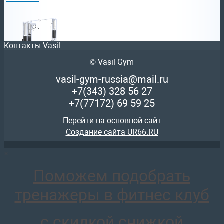
Контакты Vasil
© Vasil-Gym
AR092х4х100 Блочная станция регулируемая (стек 4х100
319 720
руб.
vasil-gym-russia@mail.ru
отложить
+7(343)
328 56 27
+7(77172)
69 59 25
Перейти на основной сайт
Создание сайта UR66.RU
×
AR050 Бицепс Трицепс
83 620
руб.
Поможем подобрать
отложить
тренажеры в фитнес клуб
с скидкой снижкой