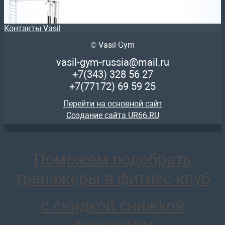
Контакты Vasil
© Vasil-Gym
AR085.2х100 Реабилитационный комплекс со шведской с
147 449
руб.
vasil-gym-russia@mail.ru
отложить
+7(343)
328 56 27
+7(77172)
69 59 25
Перейти на основной сайт
Создание сайта UR66.RU
×
AR081.2х100 Кроссовер на базе блочной рамы (стек 2х10
157 664
руб.
Поможем подобрать
отложить
тренажеры в фитнес клуб
с скидкой снижкой
дисконтом