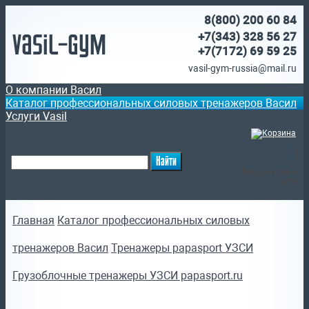
8(800)
200 60 84
Vasil-Gym
+7(343) 328 56 27
+7(7172)
69 59 25
vasil-gym-russia@mail.ru
О компании Васил
Каталог профессиональных силовых тренажеров Васил
Услуги Vasil
(
)
Ваша корзина
пуста
Главная
Каталог профессиональных силовых
тренажеров Васил
Тренажеры papasport УЗСИ
Грузоблочные тренажеры УЗСИ papasport.ru