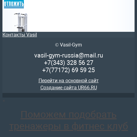
отложить
Контакты Vasil
© Vasil-Gym
AR049 Турник с противовесом (стек 100кг)
99 520
руб.
vasil-gym-russia@mail.ru
отложить
+7(343)
328 56 27
+7(77172)
69 59 25
Перейти на основной сайт
Создание сайта UR66.RU
×
AR083.2х100 Кроссовер на базе реабилитационного трена
155 515
руб.
Поможем подобрать
отложить
тренажеры в фитнес клуб