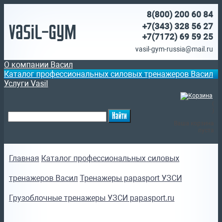
8(800)
200 60 84
Vasil-Gym
+7(343) 328 56 27
+7(7172)
69 59 25
vasil-gym-russia@mail.ru
О компании Васил
Каталог профессиональных силовых тренажеров Васил
Услуги Vasil
(
)
Ваша корзина
пуста
Главная
Каталог профессиональных силовых
тренажеров Васил
Тренажеры papasport УЗСИ
Грузоблочные тренажеры УЗСИ papasport.ru