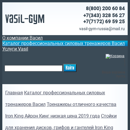
8(800)
200 60 84
Vasil-Gym
+7(343) 328 56 27
+7(7172)
69 59 25
vasil-gym-russia@mail.ru
О компании Васил
Каталог профессиональных силовых тренажеров Васил
Услуги Vasil
(
)
Ваша корзина
пуста
Главная
Каталог профессиональных силовых
тренажеров Васил
Тренажеры отличного качества
Iron King Айрон Кинг низкая цена 2019 года
Стойки
для хранения дисков, грифов и гантелей Iron King