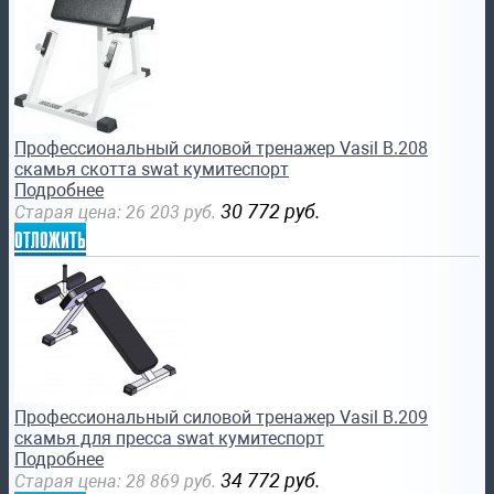
Профессиональный силовой тренажер Vasil B.208
скамья скотта swat кумитеспорт
Подробнее
30 772
руб.
Старая цена:
26 203
руб.
отложить
Профессиональный силовой тренажер Vasil B.209
скамья для пресса swat кумитеспорт
Подробнее
34 772
руб.
Старая цена:
28 869
руб.