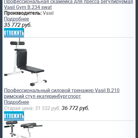
Профессиональная скамейка для пресса регулируемая
Vasil Gym B.234 swat
Производитель:
Vasil
Подробнее
35 772
руб.
отложить
Профессиональный силовой тренажер Vasil B.210
римский стул екатеринбургспорт
Подробнее
36 772
руб.
Старая цена:
31 532
руб.
отложить