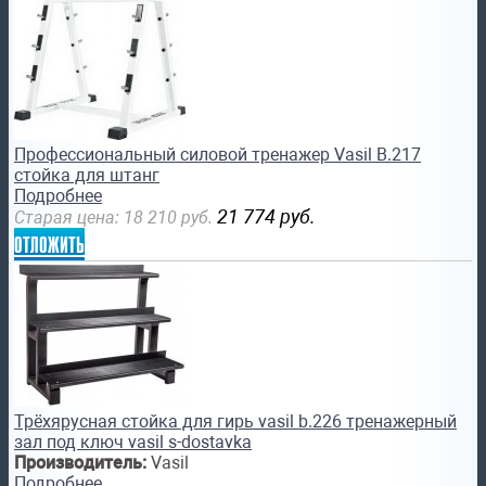
Профессиональный силовой тренажер Vasil B.217
стойка для штанг
Подробнее
21 774
руб.
Старая цена:
18 210
руб.
отложить
Трёхярусная стойка для гирь vasil b.226 тренажерный
зал под ключ vasil s-dostavka
Производитель:
Vasil
Подробнее