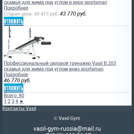
скамья для жима под углом в верх sportsman
Подробнее
43 770
руб.
Старая цена:
40 415
руб.
отложить
Профессиональный силовой тренажер Vasil B.203
скамья для жима под углом вниз sportsman
Подробнее
46 770
руб.
отложить
Всего: 80
1
2
3
4
►
Контакты Vasil
© Vasil-Gym
vasil-gym-russia@mail.ru