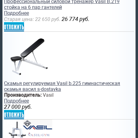
Профессиональный силовой тренажер Vasil B.219
стойка на 6 пар гантелей
Подробнее
26 774
руб.
Старая цена:
22 650
руб.
отложить
Скамья регулируемая Vasil b.225 гимнастическая
скамья васил s-dostavka
Производитель:
Vasil
Подробнее
27 000
руб.
отложить