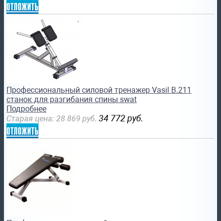
отложить
Профессиональный силовой тренажер Vasil B.211
станок для разгибания спины swat
Подробнее
34 772
руб.
Старая цена:
28 869
руб.
отложить