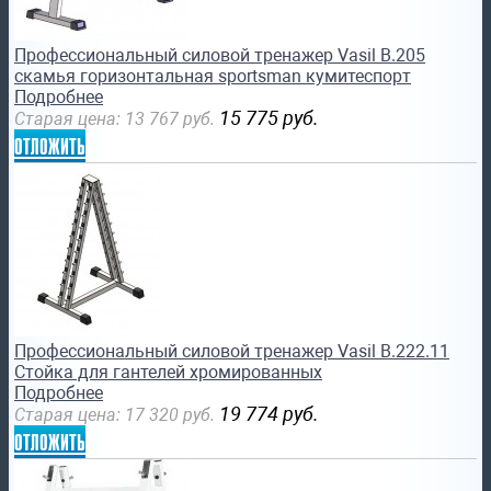
Профессиональный силовой тренажер Vasil B.205
скамья горизонтальная sportsman кумитеспорт
Подробнее
15 775
руб.
Старая цена:
13 767
руб.
отложить
Профессиональный силовой тренажер Vasil B.222.11
Стойка для гантелей хромированных
Подробнее
19 774
руб.
Старая цена:
17 320
руб.
отложить