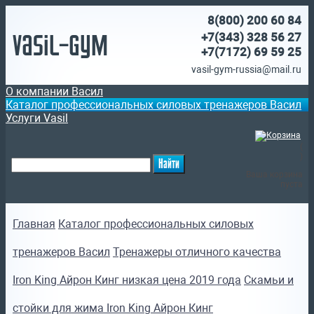
8(800)
200 60 84
Vasil-Gym
+7(343) 328 56 27
+7(7172)
69 59 25
vasil-gym-russia@mail.ru
О компании Васил
Каталог профессиональных силовых тренажеров Васил
Услуги Vasil
(
)
Ваша корзина
пуста
Главная
Каталог профессиональных силовых
тренажеров Васил
Тренажеры отличного качества
Iron King Айрон Кинг низкая цена 2019 года
Скамьи и
стойки для жима Iron King Айрон Кинг