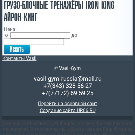
ГРУЗО-БЛОЧНЫЕ ТРЕНАЖЁРЫ IRON KING
АЙРОН КИНГ
Цена
от
до
Контакты Vasil
© Vasil-Gym
vasil-gym-russia@mail.ru
+7(343)
328 56 27
+7(77172)
69 59 25
Перейти на основной сайт
Создание сайта UR66.RU
Данный сайт использует файлы cookie и прочие похожие
технологии. В том числе, мы обрабатываем Ваш IP-адрес
для определения региона местоположения. Используя