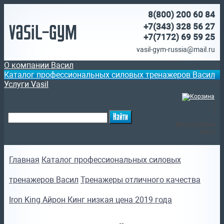
8(800)
200 60 84
Vasil-Gym
+7(343) 328 56 27
+7(7172)
69 59 25
vasil-gym-russia@mail.ru
О компании Васил
Каталог профессиональных силовых тренажеров Васил
Услуги Vasil
(
)
Ваша корзина
пуста
Главная
Каталог профессиональных силовых
тренажеров Васил
Тренажеры отличного качества
Iron King Айрон Кинг низкая цена 2019 года