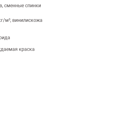
, сменные спинки
кг/м³, винилискожа
рида
даемая краска