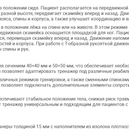
 положении сидя. Пациент располагается на передвижной 
 разной высоте, передвигает скамейку вперед и назад. Дв
пояса, спины и корпуса, а также улучшает координацию и 
в положении лёжа на спине или на животе. В этом режим
редвижная скамейка оснащается площадкой для ног. Пациен
тся, перемещая скамейку вперед и назад. Движение напоми
тей и корпуса. При работе с Т-образной рукояткой движен
 спины и рук.
я сечением 40×40 мм и 50×50 мм, что обеспечивает необх
 позволяет адаптировать тренажер под различные реабил
зличных режимов тренировки, а также сменными спинкам
 позволяет подключать дополнительные элементы сопротив
спечивают стабильное положение тела, снижая риск трав
т тренажер универсальным и подходящим для пациентов с
неры толщиной 15 мм с наполнителем из изолона плотност