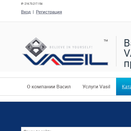
IP: 216.73.217.154
Вход
|
Регистрация
В
V
п
Кат
О компании Васил
Услуги Vasil