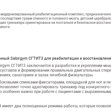
модернизированный реабилитационный комплекс, предназначенный
последствия травм спинного и головного мозга, детский церебрал
кция тренажера ориентирована на поэтапное и безопасное восстан
иента.
ный Sabirgym СГТИТ3 для реабилитации и восстановлен
gym СГТИТ3 заключается в разработке и укреплении мышц
суставов и формировании правильных двигательных стере
ниях, санаториях и залах лечебной физкультуры.
боковыми спинками-фиксаторами, площадкой для ног и пе
о позволяет точно адаптировать тренажер под конкретного
то особенно важно при работе с пациентами с выраженны
имеет два полноценных режима работы, которые позволя