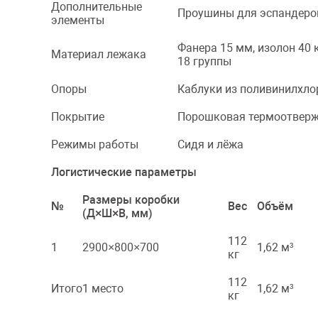
Дополнительные
Проушины для эспандеров
элементы
Фанера 15 мм, изолон 40 
Материал лежака
18 группы
Опоры
Каблуки из поливинилхло
Покрытие
Порошковая термоотверж
Режимы работы
Сидя и лёжа
Логистические параметры
Размеры коробки
№
Вес
Объём
(Д×Ш×В, мм)
112
1
2900×800×700
1,62 м³
кг
112
Итого
1 место
1,62 м³
кг