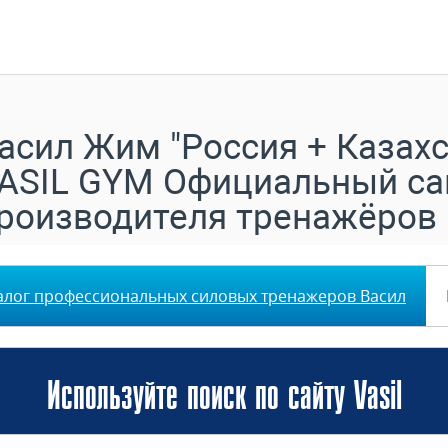
асил Жим "Россия + Казахс
ASIL GYM Официальный са
роизводителя тренажёров
алог профессиональных силовых тренажеров Васил
Используйте поиск по сайту Vasil