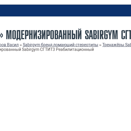
» МОДЕРНИЗИРОВАННЫЙ SABIRGYM СГ
ров Васил
»
Sabirgym бренд ломающий стереотипы
»
Тренажёры Sab
ированный Sabirgym СГТИТ3 Реабилитационный