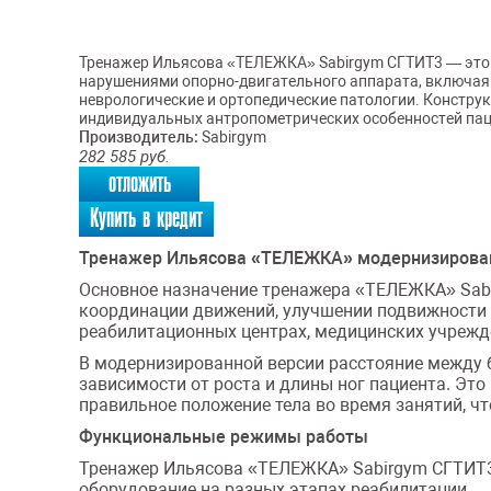
Тренажер Ильясова «ТЕЛЕЖКА» Sabirgym СГТИТ3 — это 
нарушениями опорно-двигательного аппарата, включая 
неврологические и ортопедические патологии. Констру
индивидуальных антропометрических особенностей пац
Производитель:
Sabirgym
282 585
руб.
отложить
Купить в кредит
Тренажер Ильясова «ТЕЛЕЖКА» модернизирован
Основное назначение тренажера «ТЕЛЕЖКА» Sabir
координации движений, улучшении подвижности 
реабилитационных центрах, медицинских учрежде
В модернизированной версии расстояние между 
зависимости от роста и длины ног пациента. Эт
правильное положение тела во время занятий, ч
Функциональные режимы работы
Тренажер Ильясова «ТЕЛЕЖКА» Sabirgym СГТИТ3 
оборудование на разных этапах реабилитации.