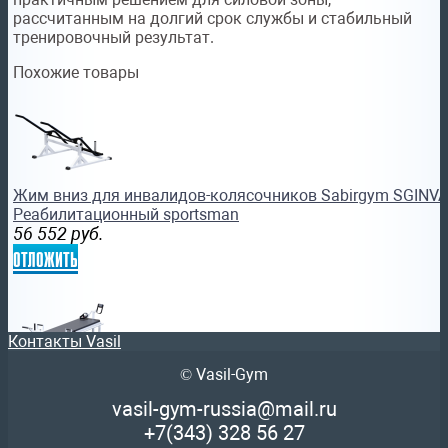
рассчитанным на долгий срок службы и стабильный
тренировочный результат.
Похожие товары
Жим вниз для инвалидов-колясочников Sabirgym SGINV
Реабилитационный sportsman
56 552
руб.
отложить
Контакты Vasil
© Vasil-Gym
Тренажер Ильясова «ВЕЛОСИПЕДИСТ, кушетка с вращен
vasil-gym-russia@mail.ru
реабилитация
+7(343)
328 56 27
517 773
руб.