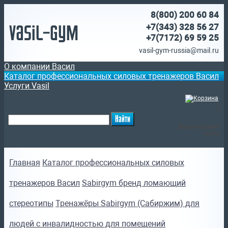
8(800)
200 60 84
Vasil-Gym
+7(343) 328 56 27
+7(7172)
69 59 25
vasil-gym-russia@mail.ru
О компании Васил
Каталог профессиональных силовых тренажеров Васил
Услуги Vasil
(
)
Ваша корзина
пуста
Главная
Каталог профессиональных силовых
тренажеров Васил
Sabirgym бренд ломающий
стереотипы
Тренажёры Sabirgym (Сабиржим) для
людей с инвалидностью для помещений