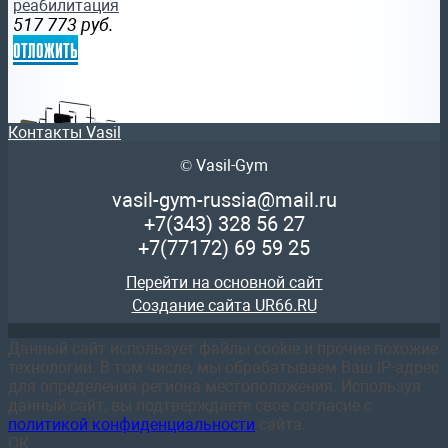
реабилитация
517 773
руб.
отложить
Контакты Vasil
© Vasil-Gym
Тренажер Ильясова «ТЕЛЕЖКА» модернизированный Sab
vasil-gym-russia@mail.ru
Реабилитационный
+7(343)
328 56 27
282 585
руб.
+7(77172)
69 59 25
отложить
Перейти на основной сайт
Создание сайта UR66.RU
Данный сайт использует файлы cookie и прочие похожие
технологии. В том числе, мы обрабатываем Ваш IP-адрес
для определения региона местоположения. Используя
Кроссовер на базе блочной рамы (стек 2х90 кг) Sabirgy
данный сайт, вы подтверждаете свое согласие с
реабилитация s-dostavka
политикой конфиденциальности
сайта.
198 657
руб.
ОК