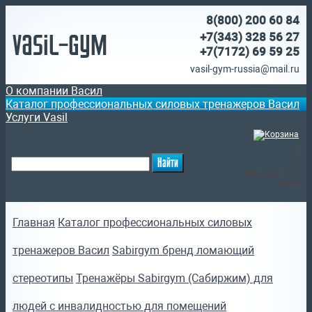
8(800)
200 60 84
Vasil-Gym
+7(343) 328 56 27
+7(7172)
69 59 25
vasil-gym-russia@mail.ru
О компании Васил
Каталог профессиональных силовых тренажеров Васил
Услуги Vasil
(
)
Ваша корзина
пуста
Главная
Каталог профессиональных силовых
тренажеров Васил
Sabirgym бренд ломающий
стереотипы
Тренажёры Sabirgym (Сабиржим) для
людей с инвалидностью для помещений