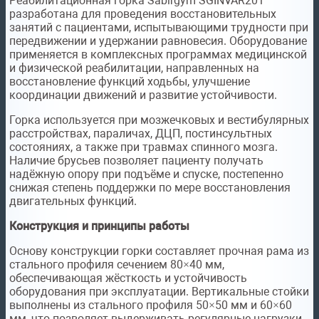
Реабилитационная горка Sabirgym SGINVAR201
разработана для проведения восстановительных
занятий с пациентами, испытывающими трудности при
передвижении и удержании равновесия. Оборудование
применяется в комплексных программах медицинской
и физической реабилитации, направленных на
восстановление функций ходьбы, улучшение
координации движений и развитие устойчивости.
Горка используется при мозжечковых и вестибулярных
расстройствах, параличах, ДЦП, постинсультных
состояниях, а также при травмах спинного мозга.
Наличие брусьев позволяет пациенту получать
надёжную опору при подъёме и спуске, постепенно
снижая степень поддержки по мере восстановления
двигательных функций.
Конструкция и принципы работы
Основу конструкции горки составляет прочная рама из
стального профиля сечением 80×40 мм,
обеспечивающая жёсткость и устойчивость
оборудования при эксплуатации. Вертикальные стойки
выполнены из стального профиля 50×50 мм и 60×60
мм, что позволяет выдерживать регулярные нагрузки