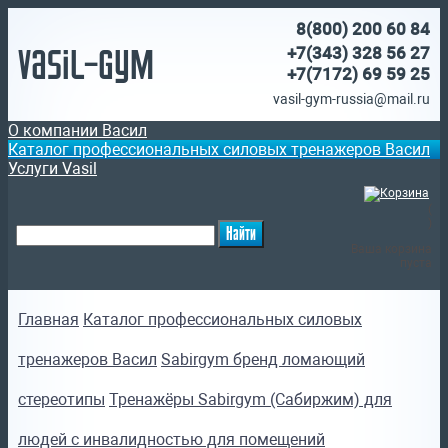
8(800)
200 60 84
Vasil-Gym
+7(343) 328 56 27
+7(7172)
69 59 25
vasil-gym-russia@mail.ru
О компании Васил
Каталог профессиональных силовых тренажеров Васил
Услуги Vasil
(
)
Ваша корзина
пуста
Главная
Каталог профессиональных силовых
тренажеров Васил
Sabirgym бренд ломающий
стереотипы
Тренажёры Sabirgym (Сабиржим) для
людей с инвалидностью для помещений