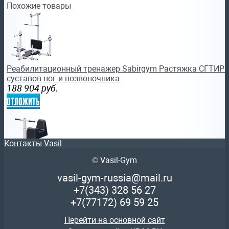
Похожие товары
Реабилитационный тренажер Sabirgym Растяжка СГТИР 
суставов ног и позвоночника
188 904
руб.
отложить
Контакты Vasil
© Vasil-Gym
Реабилитационный тренажер Sabirgym МАШИНКА (СГТР
vasil-gym-russia@mail.ru
143 646
руб.
+7(343)
328 56 27
отложить
+7(77172)
69 59 25
Перейти на основной сайт