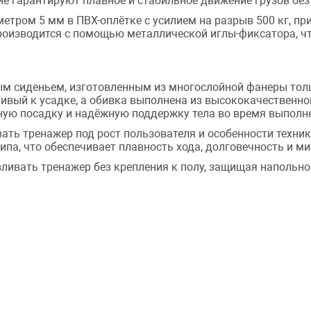
 гарантируют плавное и стабильное движение грузов без 
метром 5 мм в ПВХ-оплётке с усилием на разрыв 500 кг, п
производится с помощью металлической иглы-фиксатора, ч
м сиденьем, изготовленным из многослойной фанеры толщ
йчивый к усадке, а обивка выполнена из высококачественн
тную посадку и надёжную поддержку тела во время выполн
вать тренажер под рост пользователя и особенности техни
па, что обеспечивает плавность хода, долговечность и 
ивать тренажер без крепления к полу, защищая напольное