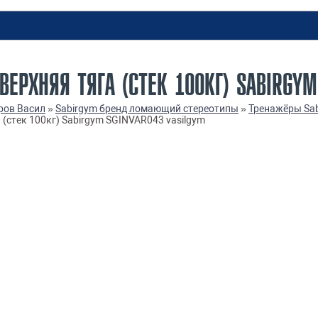
ЕРХНЯЯ ТЯГА (СТЕК 100КГ) SABIRGYM
ров Васил
»
Sabirgym бренд ломающий стереотипы
»
Тренажёры Sab
стек 100кг) Sabirgym SGINVAR043 vasilgym