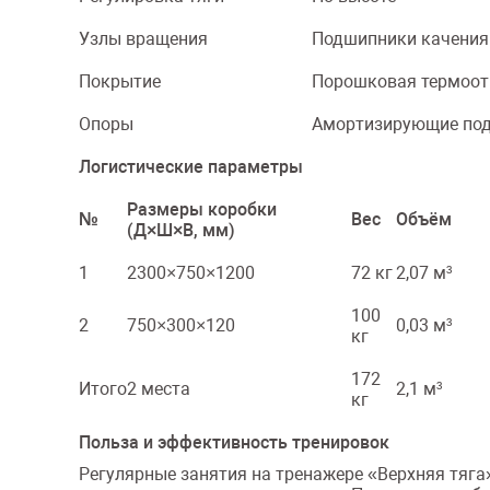
Узлы вращения
Подшипники качения
Покрытие
Порошковая термоот
Опоры
Амортизирующие по
Логистические параметры
Размеры коробки
№
Вес
Объём
(Д×Ш×В, мм)
1
2300×750×1200
72 кг
2,07 м³
100
2
750×300×120
0,03 м³
кг
172
Итого
2 места
2,1 м³
кг
Польза и эффективность тренировок
Регулярные занятия на тренажере «Верхняя тяг