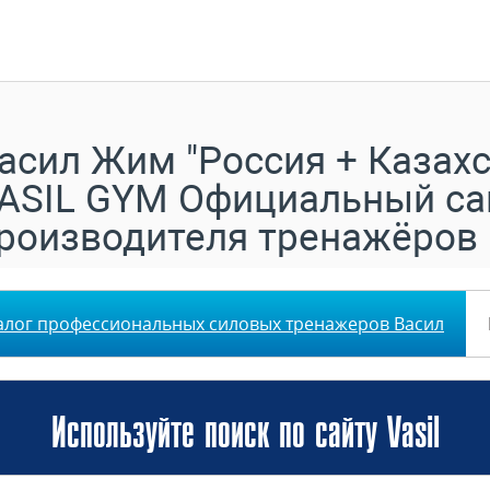
асил Жим "Россия + Казахс
ASIL GYM Официальный са
роизводителя тренажёров
алог профессиональных силовых тренажеров Васил
Используйте поиск по сайту Vasil