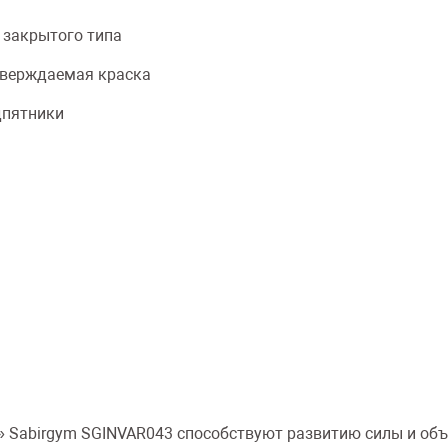
 закрытого типа
верждаемая краска
дпятники
а» Sabirgym SGINVAR043 способствуют развитию силы и 