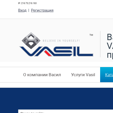
IP: 216.73.216.163
Вход
|
Регистрация
В
V
п
Кат
О компании Васил
Услуги Vasil