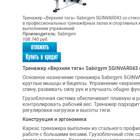
Тренажер «Верхняя тяга» Sabirgym SGINVAR043 со стек
в профессиональных тренажёрных залах и спортивных 
выполнении упражнений.
Производитель:
Sabirgym
108 740
руб.
отложить
Купить в кредит
Тренажер «Верхняя тяга» Sabirgym SGINVAR043 
Основное назначение тренажера Sabirgym SGINV
круглые мышцы и бицепсы. Упражнение «верхня
спину, развивать силу рук и улучшать общую фу
Грузоблочная система обеспечивает плавную и р
контролировать рабочий вес. Тренажер подходит
регулировки нагрузки и высоты тяги.
Конструкция и эргономика
Каркас тренажера выполнен из стального профил
работе с большими весами. Грузоблочный стек с