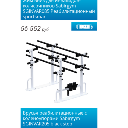
Жим вниз для инвалидов-
колясочников Sabirgym
SGINVAR085 Реабилитационный
sportsman
отложить
56 552
руб.
Брусья реабилитационные с
коленоупорами Sabirgym
SGINVAR205 black step