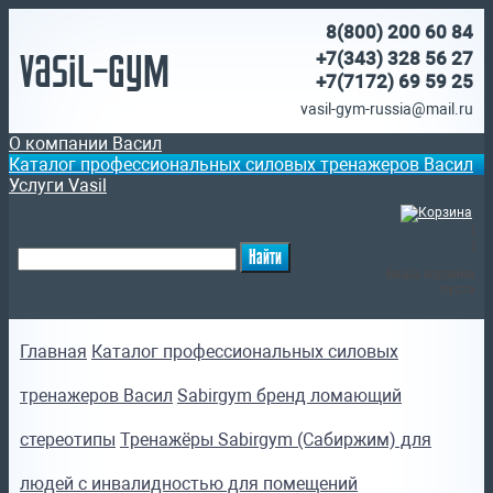
8(800)
200 60 84
Vasil-Gym
+7(343) 328 56 27
+7(7172)
69 59 25
vasil-gym-russia@mail.ru
О компании Васил
Каталог профессиональных силовых тренажеров Васил
Услуги Vasil
(
)
Ваша корзина
пуста
Главная
Каталог профессиональных силовых
тренажеров Васил
Sabirgym бренд ломающий
стереотипы
Тренажёры Sabirgym (Сабиржим) для
людей с инвалидностью для помещений