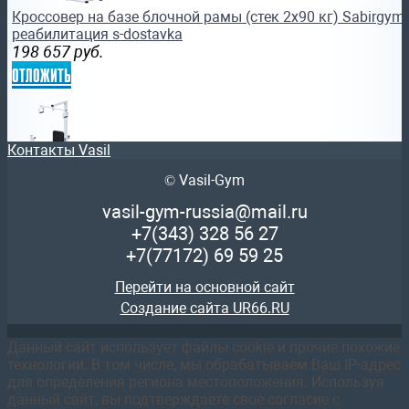
Кроссовер на базе блочной рамы (стек 2х90 кг) Sabirgy
реабилитация s-dostavka
198 657
руб.
отложить
Контакты Vasil
© Vasil-Gym
Тренажер Ильясова «РУЛЕВОЙ» СГТИРЛ Sabirgym реаби
vasil-gym-russia@mail.ru
разработки суставов рук
+7(343)
328 56 27
188 904
руб.
+7(77172)
69 59 25
отложить
Перейти на основной сайт
Создание сайта UR66.RU
Данный сайт использует файлы cookie и прочие похожие
технологии. В том числе, мы обрабатываем Ваш IP-адрес
для определения региона местоположения. Используя
Тренажер Ильясова «ВЕЛОСИПЕДИСТ, кушетка с вращен
данный сайт, вы подтверждаете свое согласие с
реабилитация