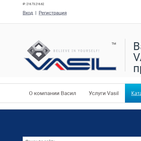
IP: 216.73.216.62
Вход
|
Регистрация
В
V
п
Кат
О компании Васил
Услуги Vasil