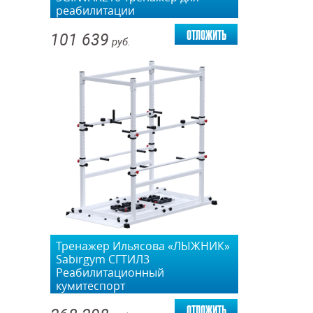
реабилитации
отложить
101 639
руб.
Тренажер Ильясова «ЛЫЖНИК»
Sabirgym СГТИЛ3
Реабилитационный
кумитеспорт
отложить