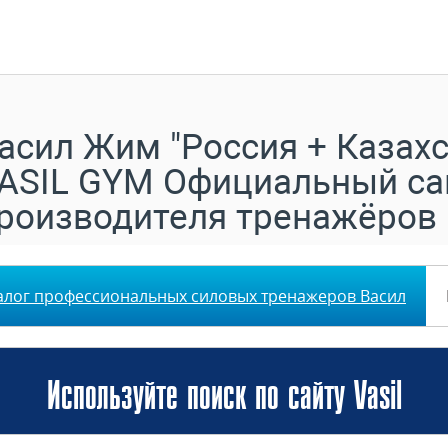
асил Жим "Россия + Казахс
ASIL GYM Официальный са
роизводителя тренажёров
алог профессиональных силовых тренажеров Васил
Используйте поиск по сайту Vasil