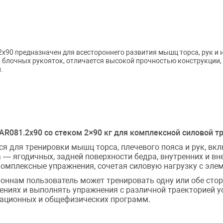
х90 предназначен для всестороннего развития мышц торса, рук и 
блочных рукояток, отличается высокой прочностью конструкции,
.
AR081.2х90 со стеком 2×90 кг для комплексной силовой т
ся для тренировки мышц торса, плечевого пояса и рук, в
 — ягодичных, задней поверхности бедра, внутренних и в
комплексные упражнения, сочетая силовую нагрузку с эле
ннам пользователь может тренировать одну или обе стор
ениях и выполнять упражнения с различной траекторией у
тационных и общефизических программ.