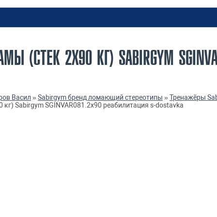
АМЫ (СТЕК 2Х90 КГ) SABIRGYM SGINVA
ров Васил
»
Sabirgym бренд ломающий стереотипы
»
Тренажёры Sab
0 кг) Sabirgym SGINVAR081.2х90 реабилитация s-dostavka