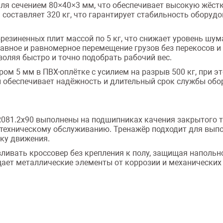
ля сечением 80×40×3 мм, что обеспечивает высокую жёстк
 составляет 320 кг, что гарантирует стабильность обору
резиненных плит массой по 5 кг, что снижает уровень шум
ное и равномерное перемещение грузов без перекосов и 
оляя быстро и точно подобрать рабочий вес.
ром 5 мм в ПВХ-оплётке с усилием на разрыв 500 кг, при 
ти обеспечивает надёжность и длительный срок службы об
081.2х90 выполнены на подшипниках качения закрытого т
 техническому обслуживанию. Тренажёр подходит для выпо
ику движения.
ивать кроссовер без крепления к полу, защищая напольно
ет металлические элементы от коррозии и механических 