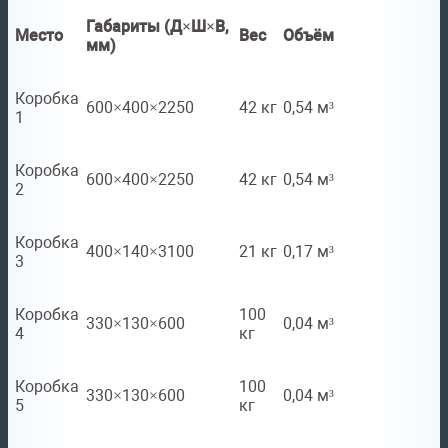
Габариты (Д×Ш×В,
Место
Вес
Объём
мм)
Коробка
600×400×2250
42 кг
0,54 м³
1
Коробка
600×400×2250
42 кг
0,54 м³
2
Коробка
400×140×3100
21 кг
0,17 м³
3
Коробка
100
330×130×600
0,04 м³
4
кг
Коробка
100
330×130×600
0,04 м³
5
кг