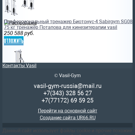
Профессиональный тренажер Биотонус-4 Sabirgym SG089.
75 кг тренажёр Потапова для кинезитерапии vasil
250 588
руб.
отложить
Контакты Vasil
© Vasil-Gym
Профессиональный силовой тренажер Блочная рама стек
vasil-gym-russia@mail.ru
SG081.1х100 для кинезитерапии vasil
+7(343)
328 56 27
73 149
руб.
+7(77172)
69 59 25
отложить
Перейти на основной сайт
Создание сайта UR66.RU
Данный сайт использует файлы cookie и прочие похожие