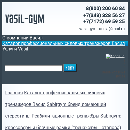
8(800)
200 60 84
Vasil-Gym
+7(343) 328 56 27
+7(7172)
69 59 25
vasil-gym-russia@mail.ru
О компании Васил
Каталог профессиональных силовых тренажеров Васил
Услуги Vasil
(
)
Ваша корзина
пуста
Главная
Каталог профессиональных силовых
тренажеров Васил
Sabirgym бренд ломающий
стереотипы
Реабилитационные тренажёры Sabirgym:
кроссоверы и блочные рамки (тренажёры Потапова)