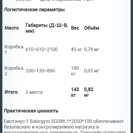
Логистические параметры
Габариты (Д×Ш×В,
Место
Вес
Объём
мм)
Коробка
610×610×2100
43 кг
0,78 м³
1
Коробка
100
330×130×800
0,03 м³
2
кг
143
0,82
Итого
2 места
кг
м³
Практическая ценность
Биотонус-1 Sabirgym SG086.1*2050*100 обеспечивает
безопасную и контролируемую нагрузку в
восстановительных тренировках. Тренажёр позволяет