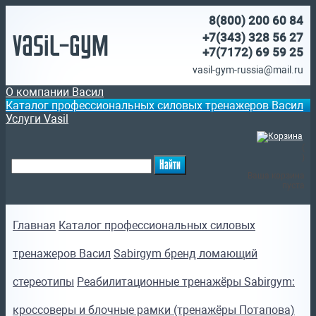
8(800)
200 60 84
Vasil-Gym
+7(343) 328 56 27
+7(7172)
69 59 25
vasil-gym-russia@mail.ru
О компании Васил
Каталог профессиональных силовых тренажеров Васил
Услуги Vasil
(
)
Ваша корзина
пуста
Главная
Каталог профессиональных силовых
тренажеров Васил
Sabirgym бренд ломающий
стереотипы
Реабилитационные тренажёры Sabirgym:
кроссоверы и блочные рамки (тренажёры Потапова)