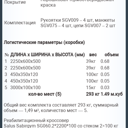
Покрытие
краска
Рукоятки SGV009 – 4 шт, манжеты
Комплектация
SGV075 – 4 шт, цепи SGV007 – 2 шт
Логистические параметры (коробки)
№
ДЛИНА x ШИРИНА x ВЫСОТА (мм)
вес
объем
1
2250x600x500
39кг
0.68
2
2250x600x500
39кг
0.68
3
450x350x120
100кг
0.05
4
450x350x120
100кг
0.05
5
3000x100x100
15кг
0.03
кол-во мест (5)
293 кг
1.49 м.куб
Общий вес комплекта составляет 293 кг, суммарный
объем — 1,49 м³, количество мест — 5.
Реабилитационный кроссовер
Salus Sabirgym SG060.2*2200*100 со стеком 2×100 кг