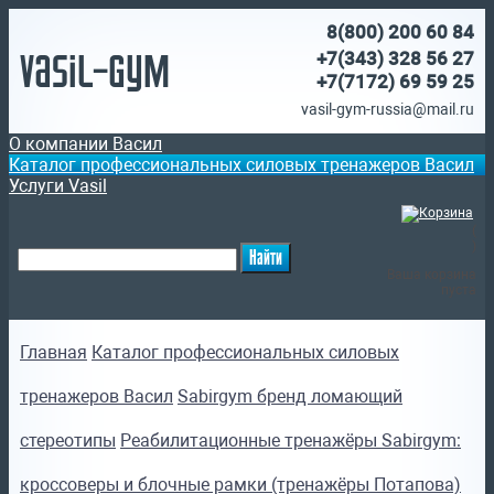
8(800)
200 60 84
Vasil-Gym
+7(343) 328 56 27
+7(7172)
69 59 25
vasil-gym-russia@mail.ru
О компании Васил
Каталог профессиональных силовых тренажеров Васил
Услуги Vasil
(
)
Ваша корзина
пуста
Главная
Каталог профессиональных силовых
тренажеров Васил
Sabirgym бренд ломающий
стереотипы
Реабилитационные тренажёры Sabirgym:
кроссоверы и блочные рамки (тренажёры Потапова)