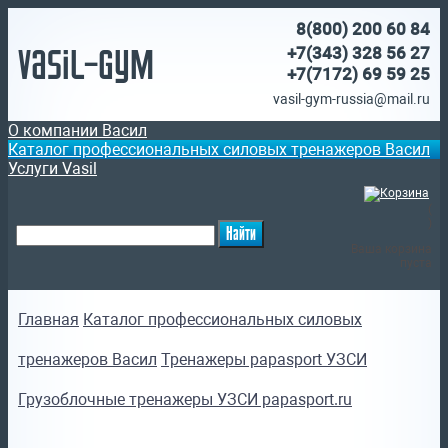
8(800)
200 60 84
Vasil-Gym
+7(343) 328 56 27
+7(7172)
69 59 25
vasil-gym-russia@mail.ru
О компании Васил
Каталог профессиональных силовых тренажеров Васил
Услуги Vasil
(
)
Ваша корзина
пуста
Главная
Каталог профессиональных силовых
тренажеров Васил
Тренажеры papasport УЗСИ
Грузоблочные тренажеры УЗСИ papasport.ru