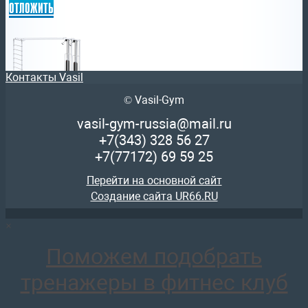
отложить
Контакты Vasil
© Vasil-Gym
AR085.2х100 Реабилитационный комплекс со шведской с
147 449
руб.
vasil-gym-russia@mail.ru
отложить
+7(343)
328 56 27
+7(77172)
69 59 25
Перейти на основной сайт
Создание сайта UR66.RU
×
AR083.2х75 Кроссовер на базе реабилитационного трена
136 125
руб.
Поможем подобрать
отложить
тренажеры в фитнес клуб