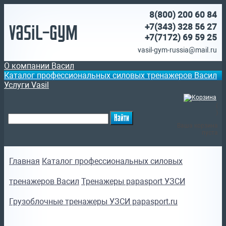
8(800)
200 60 84
Vasil-Gym
+7(343) 328 56 27
+7(7172)
69 59 25
vasil-gym-russia@mail.ru
О компании Васил
Каталог профессиональных силовых тренажеров Васил
Услуги Vasil
(
)
Ваша корзина
пуста
Главная
Каталог профессиональных силовых
тренажеров Васил
Тренажеры papasport УЗСИ
Грузоблочные тренажеры УЗСИ papasport.ru