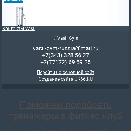
Контакты Vasil
© Vasil-Gym
AR081.1х75 Блочная рама стек 75кг
67 262
руб.
vasil-gym-russia@mail.ru
отложить
+7(343)
328 56 27
+7(77172)
69 59 25
Перейти на основной сайт
Создание сайта UR66.RU
×
AR081.2х100 Кроссовер на базе блочной рамы (стек 2х10
157 664
руб.
Поможем подобрать
отложить
тренажеры в фитнес клуб