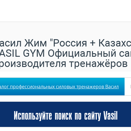
асил Жим "Россия + Казахс
ASIL GYM Официальный са
роизводителя тренажёров
алог профессиональных силовых тренажеров Васил
Используйте поиск по сайту Vasil