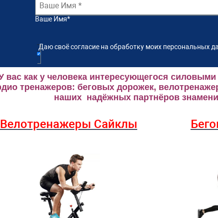
Ваше Имя
*
Даю своё согласие на обработку моих персональных да
У вас как у человека интересующегося силовыми
рдио тренажеров: беговых дорожек, велотренаже
наших надёжных партнёров знаменит
Велотренажеры Сайклы
Бего