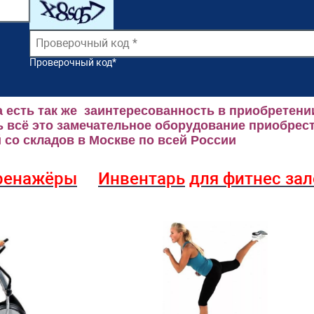
Проверочный код
*
 есть так же заинтересованность в приобретени
 всё это замечательное оборудование приобрест
со складов в Москве по всей России
ренажёры
Инвентарь
для фитнес за