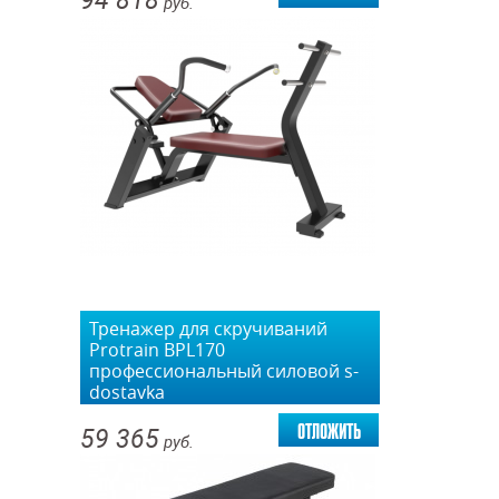
94 818
руб.
Тренажер для скручиваний
Protrain BPL170
профессиональный силовой s-
dostavka
отложить
59 365
руб.