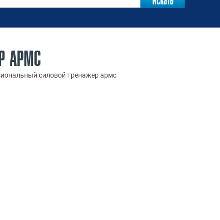
Р АРМС
сиональный силовой тренажер армс