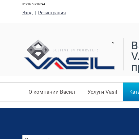
IP: 216.73.216.244
Вход
|
Регистрация
В
V
п
Кат
О компании Васил
Услуги Vasil