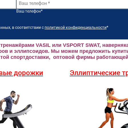
Ваш телефон
*
нных, в соответствии с
политикой конфиденциальности
*
 тренажёрами VASIL или VSPORT SWAT, наверняка
ров и эллипсоидов.
Мы можем предложить купить
ой спортдоставки, оптовой фирмы работающей 
вые дорожки
Эллиптические
т