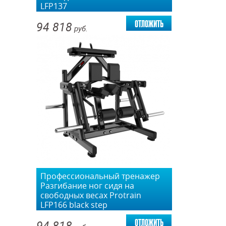
LFP137
отложить
94 818
руб.
Профессиональный тренажер
Разгибание ног сидя на
свободных весах Protrain
LFP166 black step
отложить