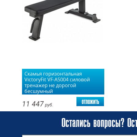
Скамья горизонтальная
VictoryFit VF-A5004 силовой
тренажер не дорогой
бесшумный
отложить
11 447
руб.
Остались вопросы? Ост