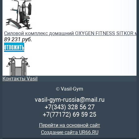
Силовой комплекс домашний OXYGEN FITNESS SITKOR м
89 231
руб.
отложить
Контакты Vasil
© Vasil-Gym
ДВОЙНОЙ БЛОК REALLEADER FM-1002 купить кроссовер 
спортдоставка ру
vasil-gym-russia@mail.ru
321 885
руб.
+7(343)
328 56 27
отложить
+7(77172)
69 59 25
Перейти на основной сайт
Создание сайта UR66.RU