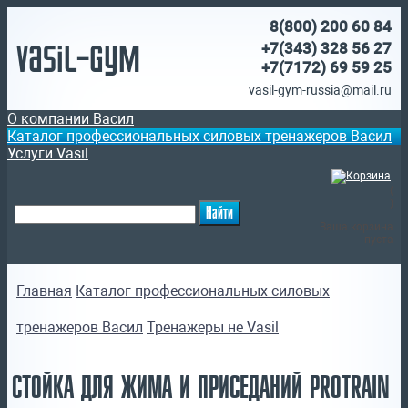
8(800)
200 60 84
Vasil-Gym
+7(343) 328 56 27
+7(7172)
69 59 25
vasil-gym-russia@mail.ru
О компании Васил
Каталог профессиональных силовых тренажеров Васил
Услуги Vasil
(
)
Ваша корзина
пуста
Главная
Каталог профессиональных силовых
тренажеров Васил
Тренажеры не Vasil
СТОЙКА ДЛЯ ЖИМА И ПРИСЕДАНИЙ PROTRAIN