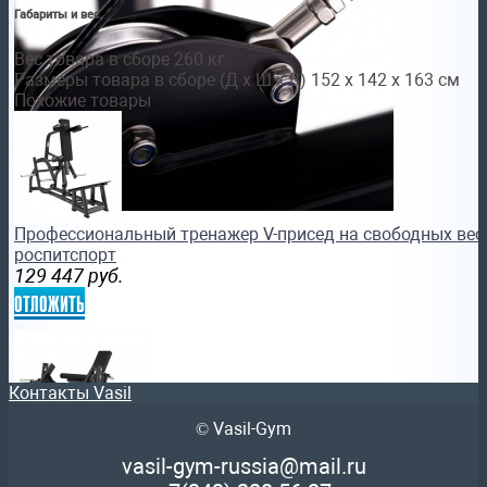
Габариты и вес
Вес товара в сборе 260 кг
Размеры товара в сборе (Д x Ш x В) 152 х 142 х 163 см
Похожие товары
Профессиональный тренажер V-присед на свободных веса
роспитспорт
129 447
руб.
отложить
Контакты Vasil
© Vasil-Gym
Профессиональный тренажер Разгибание ног сидя на своб
vasil-gym-russia@mail.ru
LFP137