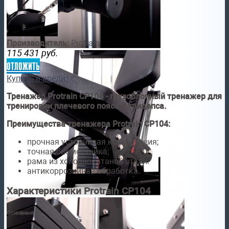
Производитель:
Protrain
115 431
руб.
отложить
Купить в кредит
Тренажер Protrain CP104 - грузоблочный тренажер для
тренировки плечевого пояса и трицепса.
Преимущества тренажера Protrain CP104:
прочная устойчивая конструкция;
точная биомеханика;
рама из холоднокатаной стали:
антикоррозийная обработка.
Характеристики Protrain CP104
Основные