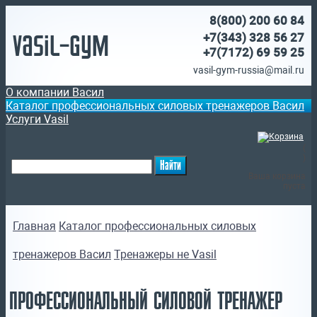
8(800)
200 60 84
Vasil-Gym
+7(343) 328 56 27
+7(7172)
69 59 25
vasil-gym-russia@mail.ru
О компании Васил
Каталог профессиональных силовых тренажеров Васил
Услуги Vasil
(
)
Ваша корзина
пуста
Главная
Каталог профессиональных силовых
тренажеров Васил
Тренажеры не Vasil
ПРОФЕССИОНАЛЬНЫЙ СИЛОВОЙ ТРЕНАЖЕР