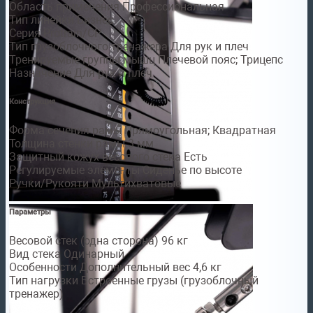
Область применения Профессиональная
Тип линейки Бизнес
Серия Protrain/CP
Тип грузоблочного тренажера Для рук и плеч
Тренируемые группы мышц Плечевой пояс; Трицепс
Назначение Для рук и плеч
Конструкция
Форма сечения рамы Прямоугольная; Квадратная
Толщина стенки рамы 3 мм
Защитный кожух весового стека Есть
Регулируемые элементы Сиденье по высоте
Ручки/Рукояти Мультихватовые
Параметры
Весовой стек (одна сторона) 96 кг
Вид стека Одинарный
Особенности Дополнительный вес 4,6 кг
Тип нагрузки Встроенные грузы (грузоблочный
тренажер)