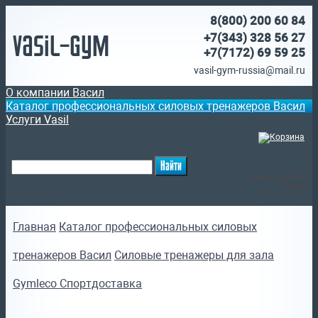
8(800)
200 60 84
Vasil-Gym
+7(343) 328 56 27
+7(7172)
69 59 25
vasil-gym-russia@mail.ru
О компании Васил
Каталог профессиональных силовых тренажеров Васил
Услуги Vasil
(
)
Ваша корзина
пуста
Главная
Каталог профессиональных силовых
тренажеров Васил
Силовые тренажеры для зала
Gymleco Спортдоставка