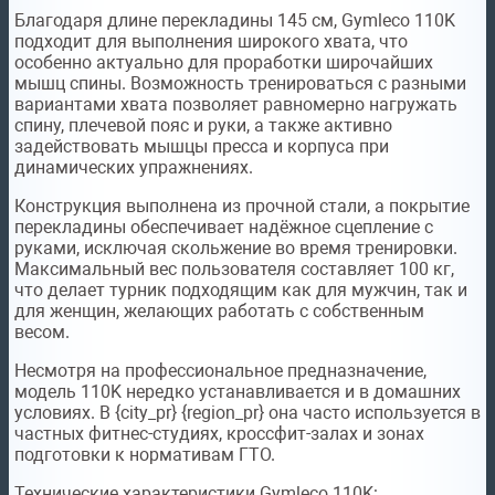
Благодаря длине перекладины 145 см, Gymleco 110K
подходит для выполнения широкого хвата, что
особенно актуально для проработки широчайших
мышц спины. Возможность тренироваться с разными
вариантами хвата позволяет равномерно нагружать
спину, плечевой пояс и руки, а также активно
задействовать мышцы пресса и корпуса при
динамических упражнениях.
Конструкция выполнена из прочной стали, а покрытие
перекладины обеспечивает надёжное сцепление с
руками, исключая скольжение во время тренировки.
Максимальный вес пользователя составляет 100 кг,
что делает турник подходящим как для мужчин, так и
для женщин, желающих работать с собственным
весом.
Несмотря на профессиональное предназначение,
модель 110K нередко устанавливается и в домашних
условиях. В {city_pr} {region_pr} она часто используется в
частных фитнес-студиях, кроссфит-залах и зонах
подготовки к нормативам ГТО.
Технические характеристики Gymleco 110K: