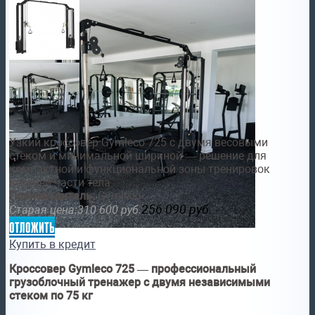
Узкий кроссовер Gymleco 725 с двумя весовыми
стеком и минимальной шириной — решение для
компактной и функциональной зоны тренировок
верхней части тела
Производитель:
Gymleco
256 090
руб.
Старая цена:
310 600
руб.
отложить
Купить в кредит
Кроссовер Gymleco 725 — профессиональный
грузоблочный тренажер с двумя независимыми
стеком по 75 кг