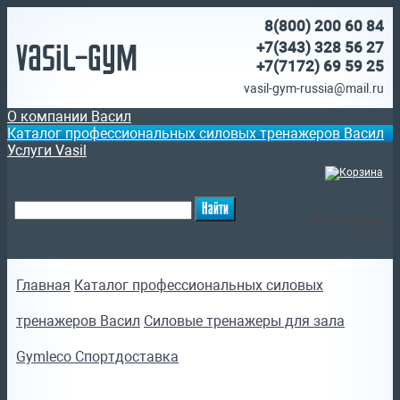
8(800)
200 60 84
Vasil-Gym
+7(343) 328 56 27
+7(7172)
69 59 25
vasil-gym-russia@mail.ru
О компании Васил
Каталог профессиональных силовых тренажеров Васил
Услуги Vasil
(
)
Ваша корзина
пуста
Главная
Каталог профессиональных силовых
тренажеров Васил
Силовые тренажеры для зала
Gymleco Спортдоставка