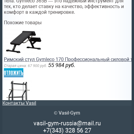
тела. Gymleco 365B — это надёжный инструмент для
тех, кто делает ставку на качество, эффективность и
комфорт в каждой тренировке.
Похожие товары
Римский стул Gymleco 170 Профессиональный силовой тр
55 984
руб.
Старая цена:
67 900
руб.
отложить
Контакты Vasil
© Vasil-Gym
Машина Смита с противовесом Gymleco 281 Профессион
роспитспорт
vasil-gym-russia@mail.ru
243 475
руб.
Старая цена:
295 300
руб.
+7(343)
328 56 27
отложить