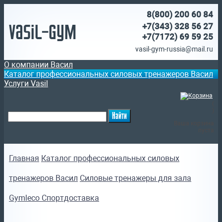
8(800)
200 60 84
Vasil-Gym
+7(343) 328 56 27
+7(7172)
69 59 25
vasil-gym-russia@mail.ru
О компании Васил
Каталог профессиональных силовых тренажеров Васил
Услуги Vasil
(
)
Ваша корзина
пуста
Главная
Каталог профессиональных силовых
тренажеров Васил
Силовые тренажеры для зала
Gymleco Спортдоставка