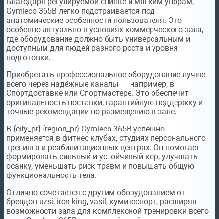
Благодаря регулируемой спинке и мягким упорам,
Gymleco 365B легко подстраивается под
анатомические особенности пользователя. Это
особенно актуально в условиях коммерческого зала,
где оборудование должно быть универсальным и
доступным для людей разного роста и уровня
подготовки.
Приобретать профессиональное оборудование лучше
всего через надёжные каналы — например, в
Спортдоставке или Спортмастере. Это обеспечит
оригинальность поставки, гарантийную поддержку и
точные рекомендации по размещению в зале.
В {city_pr} {region_pr} Gymleco 365B успешно
применяется в фитнес-клубах, студиях персонального
тренинга и реабилитационных центрах. Он помогает
формировать сильный и устойчивый кор, улучшать
осанку, уменьшать риск травм и повышать общую
функциональность тела.
Отлично сочетается с другим оборудованием от
брендов uzsi, iron king, vasil, кумитеспорт, расширяя
возможности зала для комплексной тренировки всего