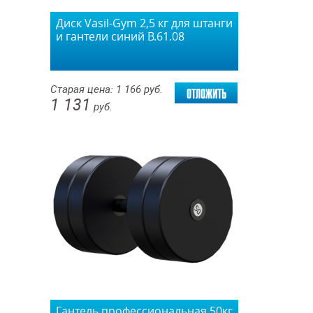
Диск Vasil-Gym 2,5 кг для штанги
и гантели синий В.61.08
отложить
Старая цена:
1 166
руб.
1 131
руб.
Гантель профессиональная 50кг