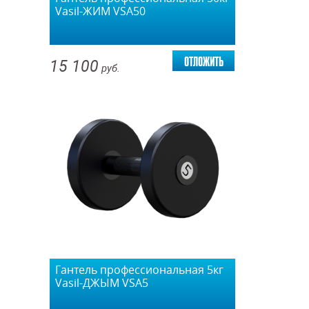
Vasil-ЖИМ VSA50
отложить
15 100
руб.
Гантель профессиональная 5кг
Vasil-ДЖЫМ VSA5