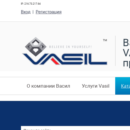
IP: 216.73.217.64
Вход
|
Регистрация
В
V
п
Кат
О компании Васил
Услуги Vasil