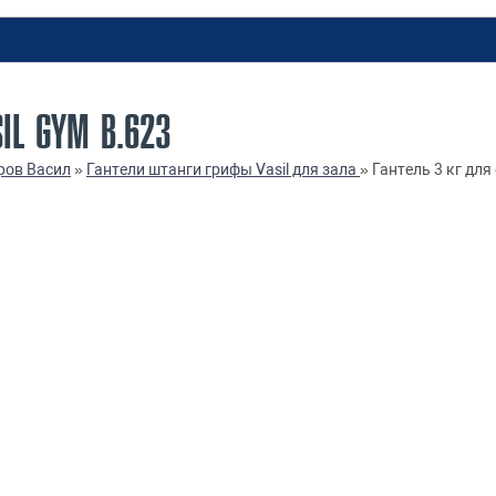
IL GYM В.623
ров Васил
»
Гантели штанги грифы Vasil для зала
»
Гантель 3 кг для