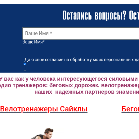
Остались вопросы? Ост
Ваше Имя
*
Даю своё согласие на обработку моих персональных да
У вас как у человека интересующегося силовыми
рдио тренажеров: беговых дорожек, велотренаже
наших надёжных партнёров знаменит
Велотренажеры Сайклы
Бего