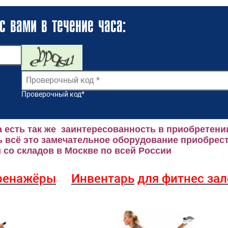
с вами в течение часа:
Проверочный код
*
 есть так же заинтересованность в приобретени
 всё это замечательное оборудование приобрест
со складов в Москве по всей России
ренажёры
Инвентарь
для фитнес за