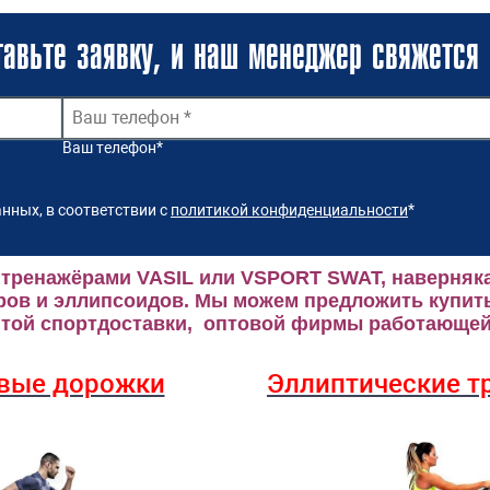
авьте заявку, и наш менеджер свяжется 
Ваш телефон
*
нных, в соответствии с
политикой конфиденциальности
*
 тренажёрами VASIL или VSPORT SWAT, наверняка
ров и эллипсоидов.
Мы можем предложить купить
ой спортдоставки, оптовой фирмы работающей 
вые дорожки
Эллиптические
т