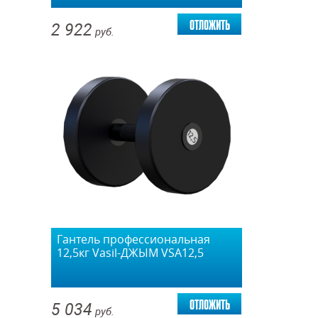
отложить
2 922
руб.
Гантель профессиональная
12,5кг Vasil-ДЖЫМ VSA12,5
отложить
5 034
руб.