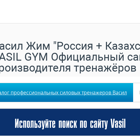
асил Жим "Россия + Казахс
ASIL GYM Официальный са
роизводителя тренажёров
алог профессиональных силовых тренажеров Васил
Используйте поиск по сайту Vasil