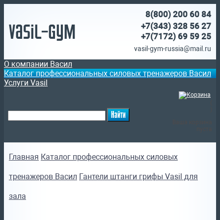
8(800)
200 60 84
Vasil-Gym
+7(343) 328 56 27
+7(7172)
69 59 25
vasil-gym-russia@mail.ru
О компании Васил
Каталог профессиональных силовых тренажеров Васил
Услуги Vasil
(
)
Ваша корзина
пуста
Главная
Каталог профессиональных силовых
тренажеров Васил
Гантели штанги грифы Vasil для
зала