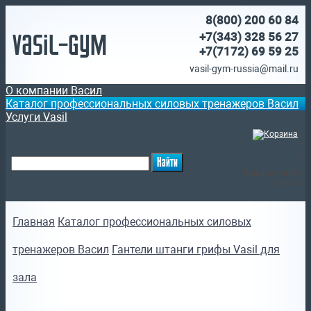
8(800)
200 60 84
Vasil-Gym
+7(343) 328 56 27
+7(7172)
69 59 25
vasil-gym-russia@mail.ru
О компании Васил
Каталог профессиональных силовых тренажеров Васил
Услуги Vasil
(
)
Ваша корзина
пуста
Главная
Каталог профессиональных силовых
тренажеров Васил
Гантели штанги грифы Vasil для
зала