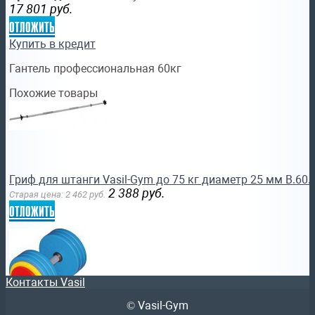
17 801
руб.
отложить
Купить в кредит
Гантель профессиональная 60кг
Похожие товары
Гриф для штанги Vasil-Gym до 75 кг диаметр 25 мм В.60.
2 388
руб.
Старая цена:
2 462
руб.
отложить
Контакты Vasil
© Vasil-Gym
Гантель Vasil Gym 20 кг тренировочная диаметр грифа 2