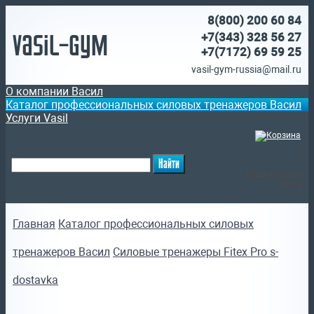
8(800)
200 60 84
Vasil-Gym
+7(343) 328 56 27
+7(7172)
69 59 25
vasil-gym-russia@mail.ru
О компании Васил
Каталог профессиональных силовых тренажеров Васил
Услуги Vasil
(
)
Ваша корзина
пуста
Главная
Каталог профессиональных силовых
тренажеров Васил
Силовые тренажеры Fitex Pro s-
dostavka