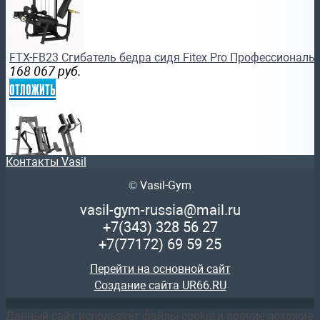
FTX-FB23 Cгибатель бедра сидя Fitex Pro Профессионал
168 067
руб.
отложить
Контакты Vasil
© Vasil-Gym
FTX-FWL46 Силовой бег Fitex Pro Профессиональный сил
234 950
руб.
vasil-gym-russia@mail.ru
отложить
+7(343)
328 56 27
+7(77172)
69 59 25
Перейти на основной сайт
Создание сайта UR66.RU
Данный сайт использует файлы cookie и прочие похожие
FTX-FWL06 Тренажер для мышц груди (средняя часть) Fit