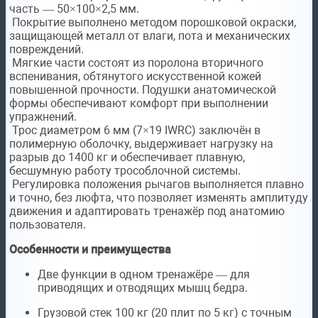
часть — 50×100×2,5 мм.
Покрытие выполнено методом порошковой окраски,
защищающей металл от влаги, пота и механических
повреждений.
Мягкие части состоят из поролона вторичного
вспенивания, обтянутого искусственной кожей
повышенной прочности. Подушки анатомической
формы обеспечивают комфорт при выполнении
упражнений.
Трос диаметром 6 мм (7×19 IWRC) заключён в
полимерную оболочку, выдерживает нагрузку на
разрыв до 1400 кг и обеспечивает плавную,
бесшумную работу трособлочной системы.
Регулировка положения рычагов выполняется плавно
и точно, без люфта, что позволяет изменять амплитуду
движения и адаптировать тренажёр под анатомию
пользователя.
Особенности и преимущества
Две функции в одном тренажёре — для
приводящих и отводящих мышц бедра.
Грузовой стек 100 кг (20 плит по 5 кг) с точным