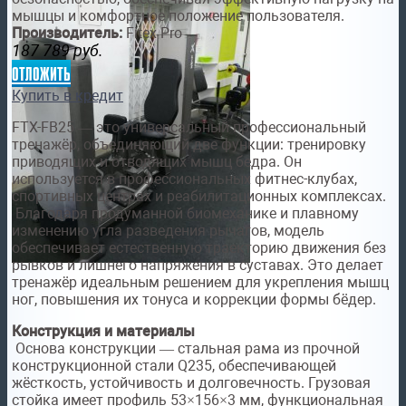
мышцы и комфортное положение пользователя.
Производитель:
Fitex Pro
187 789
руб.
отложить
Купить в кредит
FTX-FB25 — это универсальный профессиональный
тренажёр, объединяющий две функции: тренировку
приводящих и отводящих мышц бедра. Он
используется в профессиональных фитнес-клубах,
спортивных центрах и реабилитационных комплексах.
Благодаря продуманной биомеханике и плавному
изменению угла разведения рычагов, модель
обеспечивает естественную траекторию движения без
рывков и лишнего напряжения в суставах. Это делает
тренажёр идеальным решением для укрепления мышц
ног, повышения их тонуса и коррекции формы бёдер.
Конструкция и материалы
Основа конструкции — стальная рама из прочной
конструкционной стали Q235, обеспечивающей
жёсткость, устойчивость и долговечность. Грузовая
стойка имеет профиль 53×156×3 мм, функциональная