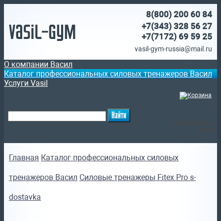
8(800)
200 60 84
Vasil-Gym
+7(343) 328 56 27
+7(7172)
69 59 25
vasil-gym-russia@mail.ru
О компании Васил
Каталог профессиональных силовых тренажеров Васил
Услуги Vasil
(
)
Ваша корзина
пуста
Главная
Каталог профессиональных силовых
тренажеров Васил
Силовые тренажеры Fitex Pro s-
dostavka