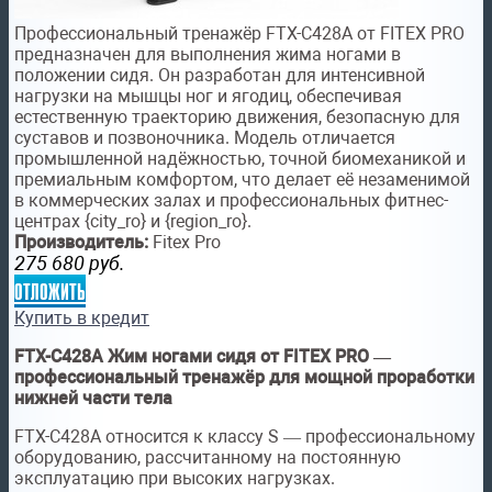
Профессиональный тренажёр FTX-C428A от FITEX PRO
предназначен для выполнения жима ногами в
положении сидя. Он разработан для интенсивной
нагрузки на мышцы ног и ягодиц, обеспечивая
естественную траекторию движения, безопасную для
суставов и позвоночника. Модель отличается
промышленной надёжностью, точной биомеханикой и
премиальным комфортом, что делает её незаменимой
в коммерческих залах и профессиональных фитнес-
центрах {city_ro} и {region_ro}.
Производитель:
Fitex Pro
275 680
руб.
отложить
Купить в кредит
FTX-C428A Жим ногами сидя от FITEX PRO —
профессиональный тренажёр для мощной проработки
нижней части тела
FTX-C428A относится к классу S — профессиональному
оборудованию, рассчитанному на постоянную
эксплуатацию при высоких нагрузках.