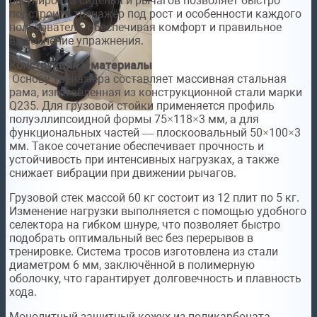
регулировка сиденья и рычагов позволяет быстро
подстроить тренажёр под рост и особенности каждого
пользователя, обеспечивая комфорт и правильное
выполнение упражнения.
Конструкция и материалы
Основу тренажёра составляет массивная стальная
рама, изготовленная из конструкционной стали марки
Q235. Для грузовой стойки применяется профиль
полуэллипсоидной формы 75×118×3 мм, а для
функциональных частей — плоскоовальный 50×100×3
мм. Такое сочетание обеспечивает прочность и
устойчивость при интенсивных нагрузках, а также
снижает вибрации при движении рычагов.
Грузовой стек массой 60 кг состоит из 12 плит по 5 кг.
Изменение нагрузки выполняется с помощью удобного
селектора на гибком шнуре, что позволяет быстро
подобрать оптимальный вес без перерывов в
тренировке. Система тросов изготовлена из стали
диаметром 6 мм, заключённой в полимерную
оболочку, что гарантирует долговечность и плавность
хода.
Монолитный защитный кожух из поликарбоната