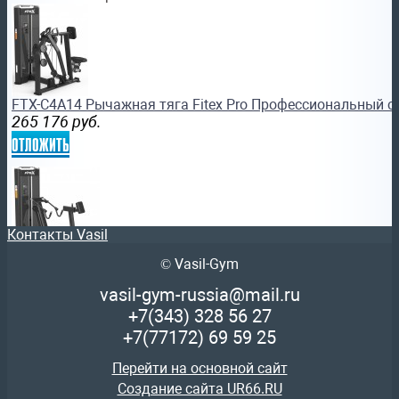
FTX-C4A14 Рычажная тяга Fitex Pro Профессиональный с
265 176
руб.
отложить
Контакты Vasil
© Vasil-Gym
FTX-C414 Рычажная тяга Fitex Pro Профессиональный си
196 792
руб.
vasil-gym-russia@mail.ru
отложить
+7(343)
328 56 27
+7(77172)
69 59 25
Перейти на основной сайт
Создание сайта UR66.RU