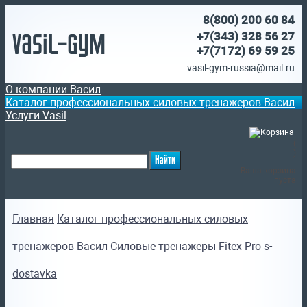
8(800)
200 60 84
Vasil-Gym
+7(343) 328 56 27
+7(7172)
69 59 25
vasil-gym-russia@mail.ru
О компании Васил
Каталог профессиональных силовых тренажеров Васил
Услуги Vasil
(
)
Ваша корзина
пуста
Главная
Каталог профессиональных силовых
тренажеров Васил
Силовые тренажеры Fitex Pro s-
dostavka