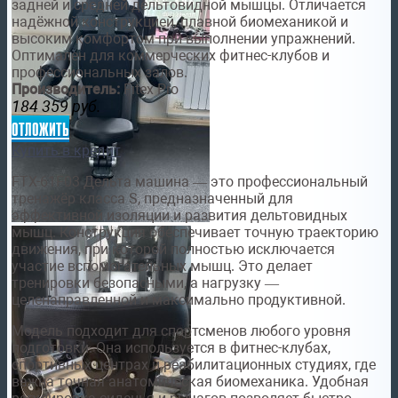
задней и средней дельтовидной мышцы. Отличается
надёжной конструкцией, плавной биомеханикой и
высоким комфортом при выполнении упражнений.
Оптимален для коммерческих фитнес-клубов и
профессиональных залов.
Производитель:
Fitex Pro
184 359
руб.
отложить
Купить в кредит
FTX-61F03 Дельта машина — это профессиональный
тренажёр класса S, предназначенный для
эффективной изоляции и развития дельтовидных
мышц. Конструкция обеспечивает точную траекторию
движения, при которой полностью исключается
участие вспомогательных мышц. Это делает
тренировки безопасными, а нагрузку —
целенаправленной и максимально продуктивной.
Модель подходит для спортсменов любого уровня
подготовки. Она используется в фитнес-клубах,
спортивных центрах и реабилитационных студиях, где
важна точная анатомическая биомеханика. Удобная