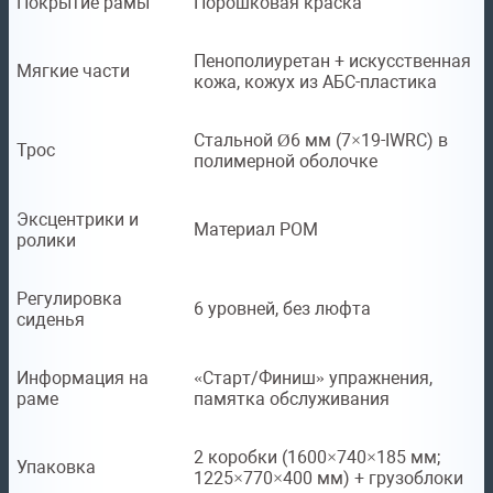
Покрытие рамы
Порошковая краска
Пенополиуретан + искусственная
Мягкие части
кожа, кожух из АБС-пластика
Стальной Ø6 мм (7×19-IWRC) в
Трос
полимерной оболочке
Эксцентрики и
Материал POM
ролики
Регулировка
6 уровней, без люфта
сиденья
Информация на
«Старт/Финиш» упражнения,
раме
памятка обслуживания
2 коробки (1600×740×185 мм;
Упаковка
1225×770×400 мм) + грузоблоки