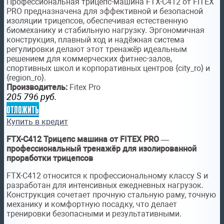
Профессиональная трицепс-машина FTX-C412 от FITEX
PRO предназначена для эффективной и безопасной
изоляции трицепсов, обеспечивая естественную
биомеханику и стабильную нагрузку. Эргономичная
конструкция, плавный ход и надёжная система
регулировки делают этот тренажёр идеальным
решением для коммерческих фитнес-залов,
спортивных школ и корпоративных центров {city_ro} и
{region_ro}.
Производитель:
Fitex Pro
205 796
руб.
отложить
Купить в кредит
FTX-C412 Трицепс машина от FITEX PRO —
профессиональный тренажёр для изолированной
проработки трицепсов
FTX-C412 относится к профессиональному классу S и
разработан для интенсивных ежедневных нагрузок.
Конструкция сочетает прочную стальную раму, точную
механику и комфортную посадку, что делает
тренировки безопасными и результативными.