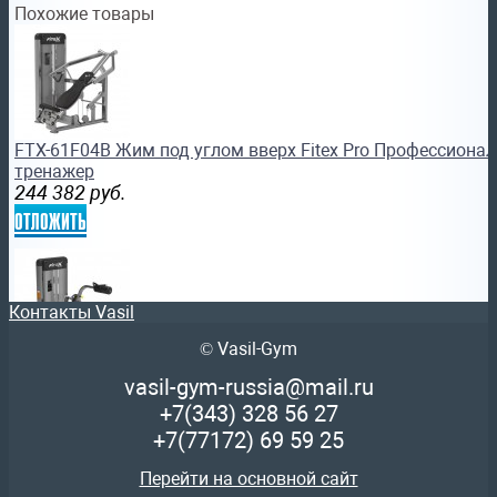
Похожие товары
FTX-61F04B Жим под углом вверх Fitex Pro Профессиона
тренажер
244 382
руб.
отложить
Контакты Vasil
© Vasil-Gym
FTX-61F18 Пресс машина Fitex Pro Профессиональный си
vasil-gym-russia@mail.ru
184 359
руб.
+7(343)
328 56 27
отложить
+7(77172)
69 59 25
Перейти на основной сайт