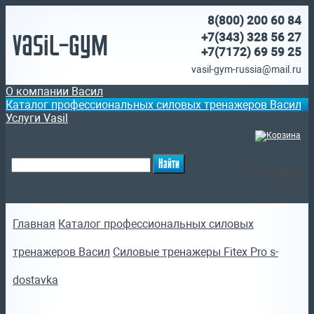
8(800)
200 60 84
Vasil-Gym
+7(343) 328 56 27
+7(7172)
69 59 25
vasil-gym-russia@mail.ru
О компании Васил
Каталог профессиональных силовых тренажеров Васил
Услуги Vasil
(
)
Ваша корзина
пуста
Главная
Каталог профессиональных силовых
тренажеров Васил
Силовые тренажеры Fitex Pro s-
dostavka