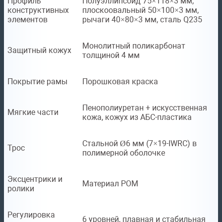
Профиль
Полуэллипсоид 75×118×3 мм,
конструктивных
плоскоовальный 50×100×3 мм,
элементов
рычаги 40×80×3 мм, сталь Q235
Монолитный поликарбонат
Защитный кожух
толщиной 4 мм
Покрытие рамы
Порошковая краска
Пенополиуретан + искусственная
Мягкие части
кожа, кожух из АБС-пластика
Стальной Ø6 мм (7×19-IWRC) в
Трос
полимерной оболочке
Эксцентрики и
Материал POM
ролики
Регулировка
6 уровней, плавная и стабильная