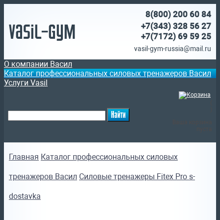
8(800)
200 60 84
Vasil-Gym
+7(343) 328 56 27
+7(7172)
69 59 25
vasil-gym-russia@mail.ru
О компании Васил
Каталог профессиональных силовых тренажеров Васил
Услуги Vasil
(
)
Ваша корзина
пуста
Главная
Каталог профессиональных силовых
тренажеров Васил
Силовые тренажеры Fitex Pro s-
dostavka