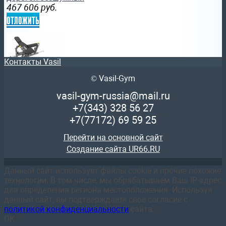
467 606
руб.
отложить
Контакты Vasil
© Vasil-Gym
FTX-82032 Ягодичный мостик Fitex Pro Профессиональны
vasil-gym-russia@mail.ru
139 555
руб.
+7(343)
328 56 27
отложить
+7(77172)
69 59 25
Перейти на основной сайт
Создание сайта UR66.RU
Данный сайт использует файлы cookie и прочие похожие
технологии. В том числе, мы обрабатываем Ваш IP-адрес
FTX-C415 Верхняя тяга Fitex Pro Профессиональный сило
для определения региона местоположения. Используя
дорогой бесшумный
данный сайт, вы подтверждаете свое согласие с
199 579
руб.
политикой конфиденциальности
сайта.
отложить
ОК