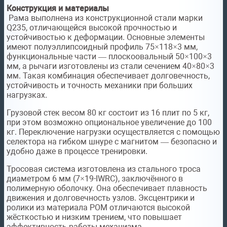
Конструкция и материалы
Рама выполнена из конструкционной стали марки
Q235, отличающейся высокой прочностью и
устойчивостью к деформации. Основные элементы
имеют полуэллипсоидный профиль 75×118×3 мм,
функциональные части — плоскоовальный 50×100×3
мм, а рычаги изготовлены из стали сечением 40×80×3
мм. Такая комбинация обеспечивает долговечность,
устойчивость и точность механики при больших
нагрузках.
Грузовой стек весом 80 кг состоит из 16 плит по 5 кг,
при этом возможно опциональное увеличение до 100
кг. Переключение нагрузки осуществляется с помощью
селектора на гибком шнуре с магнитом — безопасно и
удобно даже в процессе тренировки.
Тросовая система изготовлена из стального троса
диаметром 6 мм (7×19-IWRC), заключённого в
полимерную оболочку. Она обеспечивает плавность
движения и долговечность узлов. Эксцентрики и
ролики из материала POM отличаются высокой
жёсткостью и низким трением, что повышает
эффективность работы механизма.