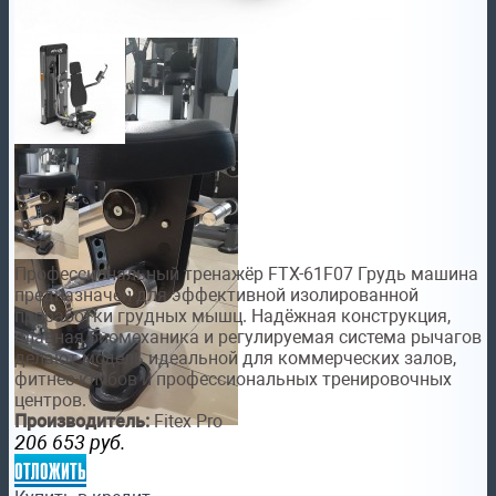
Профессиональный тренажёр FTX-61F07 Грудь машина
предназначен для эффективной изолированной
проработки грудных мышц. Надёжная конструкция,
плавная биомеханика и регулируемая система рычагов
делают модель идеальной для коммерческих залов,
фитнес-клубов и профессиональных тренировочных
центров.
Производитель:
Fitex Pro
206 653
руб.
отложить