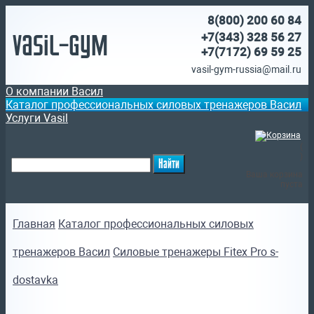
8(800)
200 60 84
Vasil-Gym
+7(343) 328 56 27
+7(7172)
69 59 25
vasil-gym-russia@mail.ru
О компании Васил
Каталог профессиональных силовых тренажеров Васил
Услуги Vasil
(
)
Ваша корзина
пуста
Главная
Каталог профессиональных силовых
тренажеров Васил
Силовые тренажеры Fitex Pro s-
dostavka