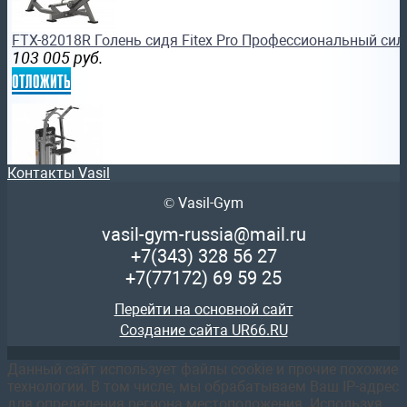
FTX-82018R Голень сидя Fitex Pro Профессиональный си
103 005
руб.
отложить
Контакты Vasil
© Vasil-Gym
FTX-61F16A Комбинированный станок с разгружением (Гра
Профессиональный силовой тренажер
vasil-gym-russia@mail.ru
234 950
руб.
+7(343)
328 56 27
отложить
+7(77172)
69 59 25
Перейти на основной сайт
Создание сайта UR66.RU
Данный сайт использует файлы cookie и прочие похожие
технологии. В том числе, мы обрабатываем Ваш IP-адрес
FTX-FWL10 Трицепс машина Fitex Pro Профессиональный
для определения региона местоположения. Используя