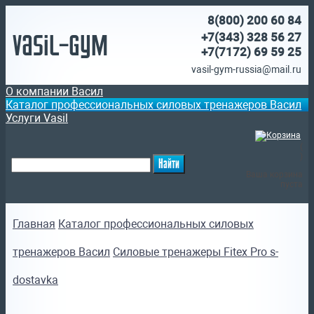
8(800)
200 60 84
Vasil-Gym
+7(343) 328 56 27
+7(7172)
69 59 25
vasil-gym-russia@mail.ru
О компании Васил
Каталог профессиональных силовых тренажеров Васил
Услуги Vasil
(
)
Ваша корзина
пуста
Главная
Каталог профессиональных силовых
тренажеров Васил
Силовые тренажеры Fitex Pro s-
dostavka