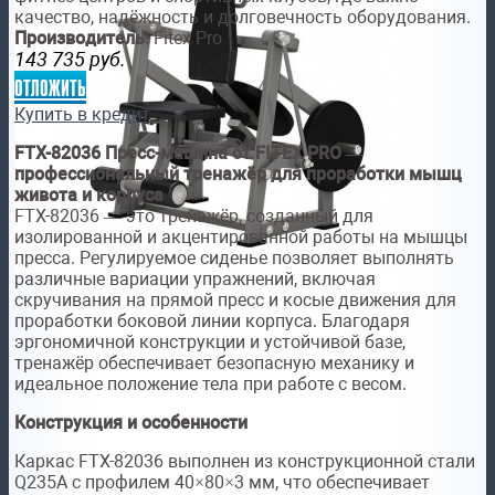
качество, надёжность и долговечность оборудования.
Производитель:
Fitex Pro
143 735
руб.
отложить
Купить в кредит
FTX-82036 Пресс-машина от FITEX PRO —
профессиональный тренажёр для проработки мышц
живота и корпуса
FTX-82036 — это тренажёр, созданный для
изолированной и акцентированной работы на мышцы
пресса. Регулируемое сиденье позволяет выполнять
различные вариации упражнений, включая
скручивания на прямой пресс и косые движения для
проработки боковой линии корпуса. Благодаря
эргономичной конструкции и устойчивой базе,
тренажёр обеспечивает безопасную механику и
идеальное положение тела при работе с весом.
Конструкция и особенности
Каркас FTX-82036 выполнен из конструкционной стали
Q235A с профилем 40×80×3 мм, что обеспечивает