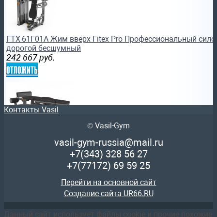
FTX-61F01A Жим вверх Fitex Pro Профессиональный сило
дорогой бесшумный
242 667
руб.
отложить
Контакты Vasil
© Vasil-Gym
FTX-G1A57 Комбинированная скамья для приседаний и 
vasil-gym-russia@mail.ru
Профессиональный силовой тренажер
+7(343)
328 56 27
96 789
руб.
+7(77172)
69 59 25
отложить
Перейти на основной сайт
Создание сайта UR66.RU
Данный сайт использует файлы cookie и прочие похожие