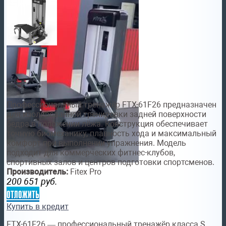
Профессиональный тренажёр FTX-61F26 предназначен
для изолированной тренировки задней поверхности
бедра в положении лёжа. Конструкция обеспечивает
точную биомеханику, плавность хода и максимальный
комфорт при выполнении упражнения. Модель
подходит для коммерческих фитнес-клубов,
спортивных залов и центров подготовки спортсменов.
Производитель:
Fitex Pro
200 651
руб.
отложить
Купить в кредит
FTX-61F26 — профессиональный тренажёр класса S,