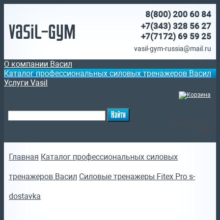
8(800)
200 60 84
Vasil-Gym
+7(343) 328 56 27
+7(7172)
69 59 25
vasil-gym-russia@mail.ru
О компании Васил
Каталог профессиональных силовых тренажеров Васил
Услуги Vasil
(
)
Ваша корзина
пуста
Главная
Каталог профессиональных силовых
тренажеров Васил
Силовые тренажеры Fitex Pro s-
dostavka