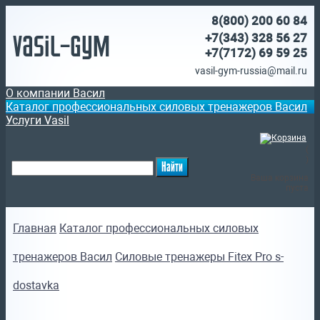
8(800)
200 60 84
Vasil-Gym
+7(343) 328 56 27
+7(7172)
69 59 25
vasil-gym-russia@mail.ru
О компании Васил
Каталог профессиональных силовых тренажеров Васил
Услуги Vasil
(
)
Ваша корзина
пуста
Главная
Каталог профессиональных силовых
тренажеров Васил
Силовые тренажеры Fitex Pro s-
dostavka