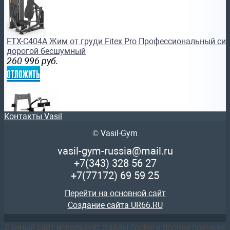
FTX-C404A Жим от груди Fitex Pro Профессиональный си
дорогой бесшумный
260 996
руб.
отложить
Контакты Vasil
© Vasil-Gym
FTX-FWL56 Голень сидя Fitex Pro Профессиональный сил
vasil-gym-russia@mail.ru
172 354
руб.
+7(343)
328 56 27
отложить
+7(77172)
69 59 25
Перейти на основной сайт
Создание сайта UR66.RU
Данный сайт использует файлы cookie и прочие похожие