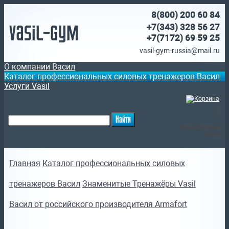
8(800)
200 60 84
Vasil-Gym
+7(343) 328 56 27
+7(7172)
69 59 25
vasil-gym-russia@mail.ru
О компании Васил
Каталог профессиональных силовых тренажеров Васил
Услуги Vasil
(
)
Ваша корзина
пуста
Главная
Каталог профессиональных силовых
тренажеров Васил
Знаменитые Тренажёры Vasil
Васил от российского производителя Armafort