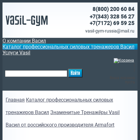
8(800)
200 60 84
Vasil-Gym
+7(343) 328 56 27
+7(7172)
69 59 25
vasil-gym-russia@mail.ru
О компании Васил
Каталог профессиональных силовых тренажеров Васил
Услуги Vasil
(
)
Ваша корзина
пуста
Главная
Каталог профессиональных силовых
тренажеров Васил
Знаменитые Тренажёры Vasil
Васил от российского производителя Armafort