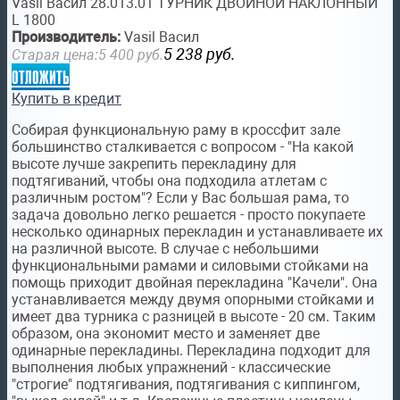
Vasil Васил 28.013.01 ТУРНИК ДВОЙНОЙ НАКЛОННЫЙ
L 1800
Производитель:
Vasil Васил
5 238
руб.
Старая цена:
5 400
руб.
отложить
Купить в кредит
Собирая функциональную раму в кроссфит зале
большинство сталкивается с вопросом - "На какой
высоте лучше закрепить перекладину для
подтягиваний, чтобы она подходила атлетам с
различным ростом"? Если у Вас большая рама, то
задача довольно легко решается - просто покупаете
несколько одинарных перекладин и устанавливаете их
на различной высоте. В случае с небольшими
функциональными рамами и силовыми стойками на
помощь приходит двойная перекладина "Качели". Она
устанавливается между двумя опорными стойками и
имеет два турника с разницей в высоте - 20 см. Таким
образом, она экономит место и заменяет две
одинарные перекладины. Перекладина подходит для
выполнения любых упражнений - классические
"строгие" подтягивания, подтягивания с киппингом,