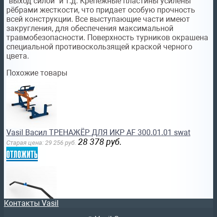
"выход силой" и т.д. Крепежные пластины усилены
рёбрами жесткости, что придает особую прочность
всей конструкции. Все выступающие части имеют
закругления, для обеспечения максимальной
травмобезопасности. Поверхность турников окрашена
специальной противоскользящей краской черного
цвета.
Похожие товары
Vasil Васил ТРЕНАЖЁР ДЛЯ ИКР AF 300.01.01 swat
28 378
руб.
Старая цена:
29 256
руб.
отложить
Контакты Vasil