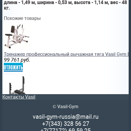
длина - 1,49 м, ширина - 0,53 м, высота - 1,14 м, вес - 48
кг.
Похожие товары
Тренажер профессиональный рычажная тяга Vasil Gym B
99 761
руб.
отложить
Контакты Vasil
© Vasil-Gym
Профессиональный силовой тренажер Vasil B.201 скамья
жима blackstep
vasil-gym-russia@mail.ru
47 770
руб.
+7(343)
328 56 27
отложить
+7(77172)
69 59 25