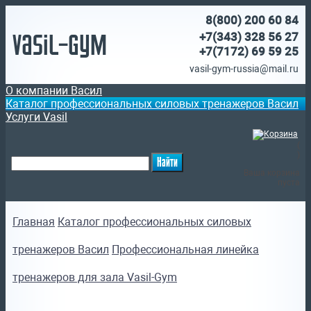
8(800)
200 60 84
Vasil-Gym
+7(343) 328 56 27
+7(7172)
69 59 25
vasil-gym-russia@mail.ru
О компании Васил
Каталог профессиональных силовых тренажеров Васил
Услуги Vasil
(
)
Ваша корзина
пуста
Главная
Каталог профессиональных силовых
тренажеров Васил
Профессиональная линейка
тренажеров для зала Vasil-Gym