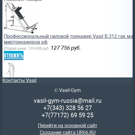
Профессиональный силовой тренажер Vasil B.312 гак ма
миртренажеров рф
127 756
руб.
Старая цена:
109 698
руб.
отложить
Контакты Vasil
© Vasil-Gym
Профессиональный силовой тренажер Vasil B.303 трицепс
vasil-gym-russia@mail.ru
quality
+7(343)
328 56 27
86 357
руб.
Старая цена:
85 717
руб.
+7(77172)
69 59 25
отложить
Перейти на основной сайт
Создание сайта UR66.RU