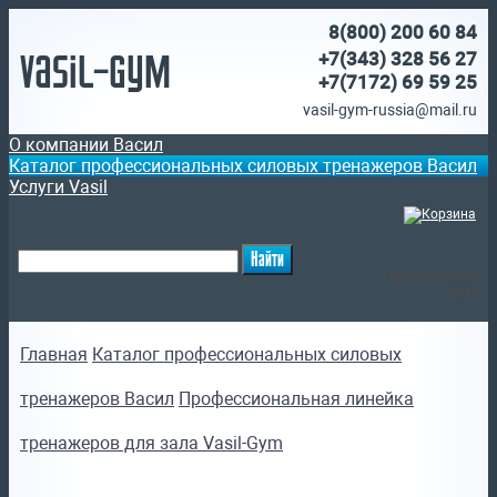
8(800)
200 60 84
Vasil-Gym
+7(343) 328 56 27
+7(7172)
69 59 25
vasil-gym-russia@mail.ru
О компании Васил
Каталог профессиональных силовых тренажеров Васил
Услуги Vasil
(
)
Ваша корзина
пуста
Главная
Каталог профессиональных силовых
тренажеров Васил
Профессиональная линейка
тренажеров для зала Vasil-Gym