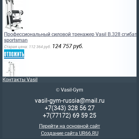
Профессиональный силовой тренажер Vasil B.328 сгибате
sportsman
124 757
руб.
Старая цена:
112 364
руб.
отложить
Контакты Vasil
© Vasil-Gym
Профессиональный силовой тренажер Vasil B.303 трицепс
vasil-gym-russia@mail.ru
quality
+7(343)
328 56 27
86 357
руб.
Старая цена:
85 717
руб.
+7(77172)
69 59 25
отложить
Перейти на основной сайт
Создание сайта UR66.RU