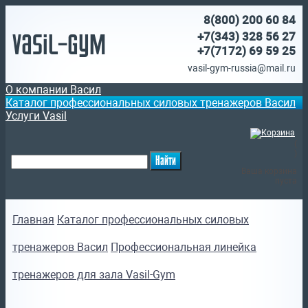
8(800)
200 60 84
Vasil-Gym
+7(343) 328 56 27
+7(7172)
69 59 25
vasil-gym-russia@mail.ru
О компании Васил
Каталог профессиональных силовых тренажеров Васил
Услуги Vasil
(
)
Ваша корзина
пуста
Главная
Каталог профессиональных силовых
тренажеров Васил
Профессиональная линейка
тренажеров для зала Vasil-Gym