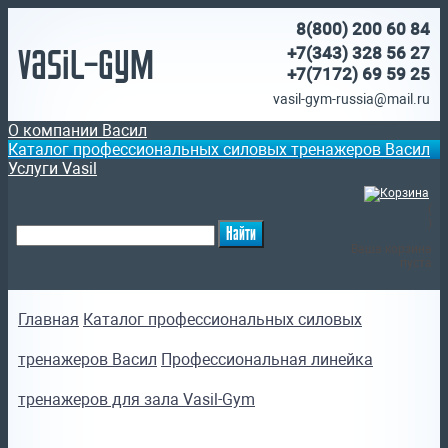
8(800)
200 60 84
Vasil-Gym
+7(343) 328 56 27
+7(7172)
69 59 25
vasil-gym-russia@mail.ru
О компании Васил
Каталог профессиональных силовых тренажеров Васил
Услуги Vasil
(
)
Ваша корзина
пуста
Главная
Каталог профессиональных силовых
тренажеров Васил
Профессиональная линейка
тренажеров для зала Vasil-Gym