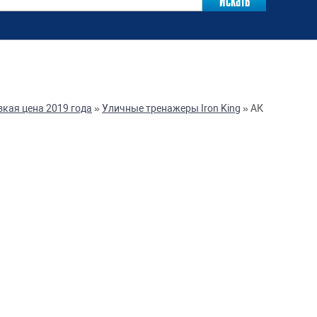
зкая цена 2019 года
»
Уличные тренажеры Iron King
»
АК