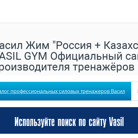
асил Жим "Россия + Казахс
ASIL GYM Официальный са
роизводителя тренажёров
алог профессиональных силовых тренажеров Васил
Используйте поиск по сайту Vasil