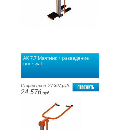
АК 7.7 Маятник + разведение
ног swat
отложить
Старая цена:
27 307
руб.
24 576
руб.