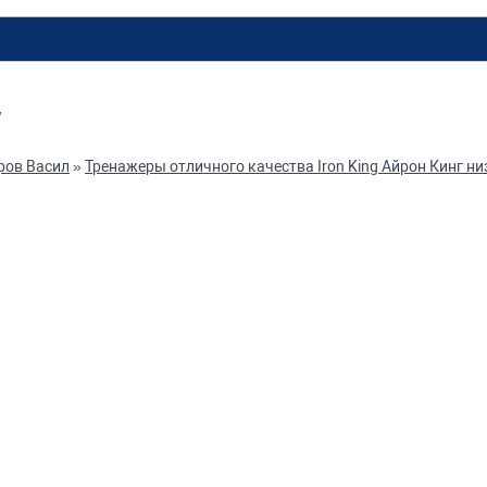
Y
ров Васил
»
Тренажеры отличного качества Iron King Айрон Кинг ни