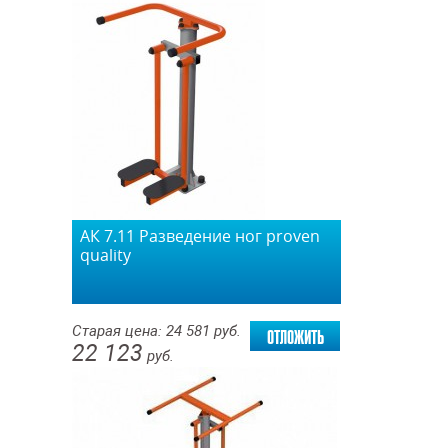
АК 7.11 Разведение ног proven
quality
отложить
Старая цена:
24 581
руб.
22 123
руб.