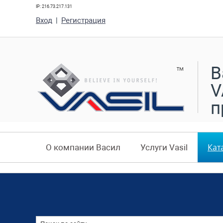
IP: 216.73.217.131
Вход
|
Регистрация
В
V
п
Кат
О компании Васил
Услуги Vasil