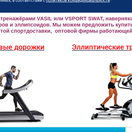
нных, в соответствии с
политикой конфиденциальности
*
 тренажёрами VASIL или VSPORT SWAT, наверняка
ров и эллипсоидов.
Мы можем предложить купить
ой спортдоставки, оптовой фирмы работающей 
вые дорожки
Эллиптические
т