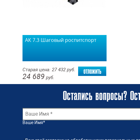
АК 7.3 Шаговый роспитспорт
отложить
Старая цена:
27 432
руб.
24 689
руб.
Остались вопросы? Ост
Ваше Имя
*