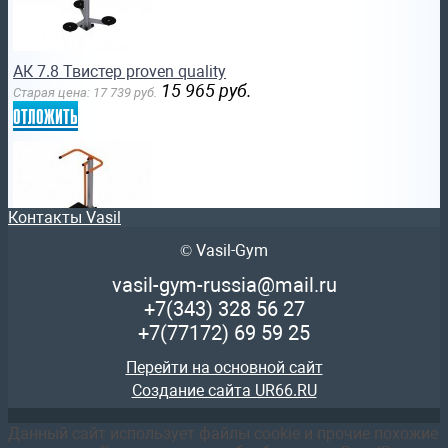
АК 7.8 Твистер proven quality
15 965
руб.
Старая цена:
17 739
руб.
отложить
Контакты Vasil
© Vasil-Gym
АК 7.6 Маятник одинарный swat
19 616
руб.
Старая цена:
21 795
руб.
vasil-gym-russia@mail.ru
отложить
+7(343)
328 56 27
+7(77172)
69 59 25
Перейти на основной сайт
Создание сайта UR66.RU
Данный сайт использует файлы cookie и прочие похожие
АК 7.14 Верхняя тяга + жим от груди sportsman