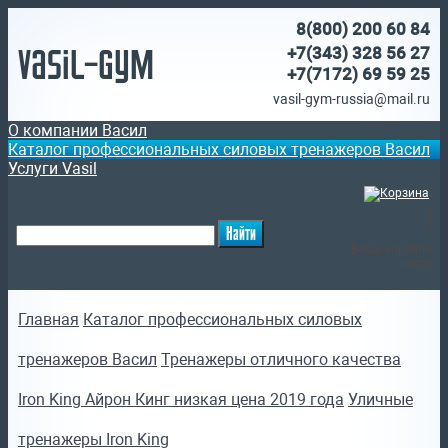
8(800)
200 60 84
Vasil-Gym
+7(343) 328 56 27
+7(7172)
69 59 25
vasil-gym-russia@mail.ru
О компании Васил
Каталог профессиональных силовых тренажеров Васил
Услуги Vasil
(
)
Ваша корзина
пуста
Главная
Каталог профессиональных силовых
тренажеров Васил
Тренажеры отличного качества
Iron King Айрон Кинг низкая цена 2019 года
Уличные
тренажеры Iron King